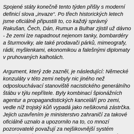
Spojené státy konečně tento týden přišly s moderní
definicí slova
„
invaze
“
. Po třech historických letech
jsme oficiálně připustili to, co každý správný
Rakušan, Čech, Dán, Rumun a Bulhar zjistil už dávno
- že zemi lze napadnout nejenom tanky, bombardéry
a šturmoviky, ale také prodavači párků, mimeografy,
rádii, myšlenkami, ekonomikou a falešnými diplomaty
v pruhovaných kalhotách.
Argument, který zde zazněl, je následující: Německé
konzuláty v této zemi nebyly nic jiného než
odposlouchávací stanoviště nacistického generálního
štábu v týlu nepřítele. Byly kombinací špionážních
agentur a propagandistických kanceláří pro zemi,
vedle níž trojský kůň vypadá jako nešikovná zástrčka.
Jejich uzavřením je ministerstvo zahraničí za takové
oficiálně uznalo a upozornilo na to, co mnozí
pozorovatelé považují za nejšikovnější systém