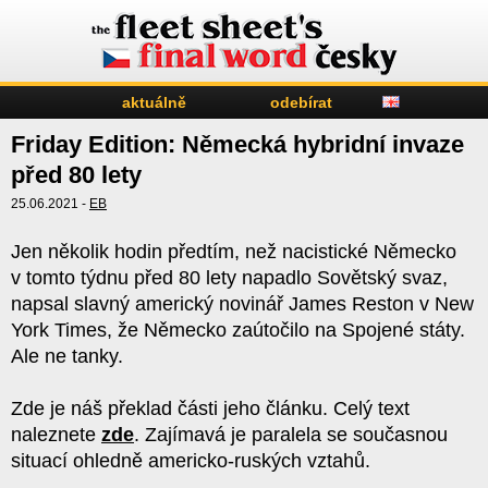
aktuálně
odebírat
Friday Edition: Německá hybridní invaze
před 80 lety
25.06.2021 -
EB
Jen několik hodin předtím, než nacistické Německo
v tomto týdnu před 80 lety napadlo Sovětský svaz,
napsal slavný americký novinář James Reston v New
York Times, že Německo zaútočilo na Spojené státy.
Ale ne tanky.
Zde je náš překlad části jeho článku. Celý text
naleznete
zde
. Zajímavá je paralela se současnou
situací ohledně americko-ruských vztahů.