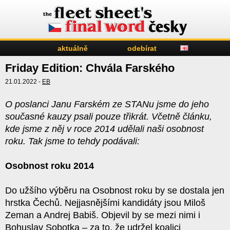
aktuálně
odebírat
Friday Edition: Chvála Farského
21.01.2022 -
EB
O poslanci Janu Farském ze STANu jsme do jeho
současné kauzy psali pouze třikrát. Včetně článku,
kde jsme z něj v roce 2014 udělali naši osobnost
roku. Tak jsme to tehdy podávali:
Osobnost roku 2014
Do užšího výběru na Osobnost roku by se dostala jen
hrstka Čechů. Nejjasnějšími kandidáty jsou Miloš
Zeman a Andrej Babiš. Objevil by se mezi nimi i
Bohuslav Sobotka – za to, že udržel koalici