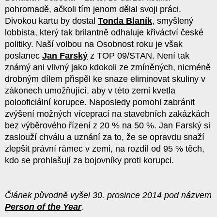
pohromadě, ačkoli tím jenom dělal svoji práci.
Divokou kartu by dostal
Tonda Blaník
, smyšlený
lobbista, který tak brilantně odhaluje křiváctví české
politiky. Naší volbou na Osobnost roku je však
poslanec
Jan Farský
z TOP 09/STAN. Není tak
známý ani vlivný jako kdokoli ze zmíněných, nicméně
drobným dílem přispěl ke snaze eliminovat skuliny v
zákonech umožňující, aby v této zemi kvetla
polooficiální korupce. Naposledy pomohl zabránit
zvýšení možných víceprací na stavebních zakázkách
bez výběrového řízení z 20 % na 50 %. Jan Farský si
zaslouží chválu a uznání za to, že se opravdu snaží
zlepšit právní rámec v zemi, na rozdíl od 95 % těch,
kdo se prohlašují za bojovníky proti korupci.
Článek původně vyšel 30. prosince 2014 pod názvem
Person of the Year
.