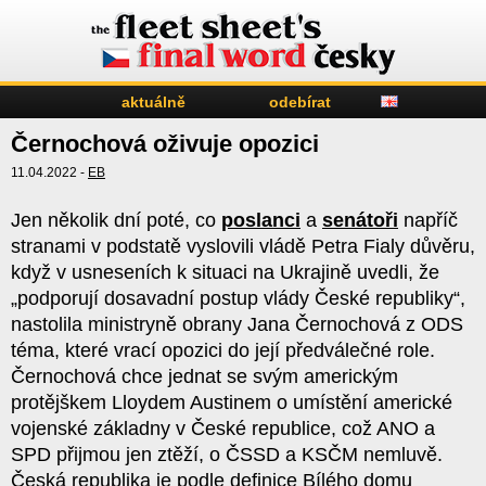
aktuálně
odebírat
Černochová oživuje opozici
11.04.2022 -
EB
Jen několik dní poté, co
poslanci
a
senátoři
napříč
stranami v podstatě vyslovili vládě Petra Fialy důvěru,
když v usneseních k situaci na Ukrajině uvedli, že
„podporují dosavadní postup vlády České republiky“,
nastolila ministryně obrany Jana Černochová z ODS
téma, které vrací opozici do její předválečné role.
Černochová chce jednat se svým americkým
protějškem Lloydem Austinem o umístění americké
vojenské základny v České republice, což ANO a
SPD přijmou jen ztěží, o ČSSD a KSČM nemluvě.
Česká republika je podle definice Bílého domu