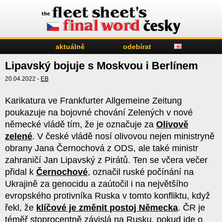
aktuálně
odebírat
Lipavský bojuje s Moskvou i Berlínem
20.04.2022 -
EB
Karikatura ve Frankfurter Allgemeine Zeitung
poukazuje na bojovné chování Zelených v nové
německé vládě tím, že je označuje za
Olivově
zelené
. V české vládě nosí olivovou nejen ministryně
obrany Jana Černochová z ODS, ale také ministr
zahraničí Jan Lipavský z Pirátů. Ten se včera večer
přidal k
Černochové
, označil ruské počínání na
Ukrajině za genocidu a zaútočil i na největšího
evropského protivníka Ruska v tomto konfliktu, když
řekl, že
klíčové je změnit postoj Německa
. ČR je
téměř stoprocentně závislá na Rusku, pokud jde o