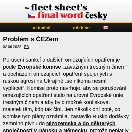
aktuálně
odebírat
Problém s ČEZem
02.06.2022 -
EB
Porušení sankcí a dalších omezujících opatření je
podle
Evropské komise
„závažným trestným činem“
a obcházení omezujících opatření spojených s
ruskou agresí na Ukrajině „se nikomu nesmí
vyplácet“. Komise proto navrhuje, aby se porušování
omezujících opatření stalo na úrovni Evropské unie
trestným činem a aby bylo možné konfiskovat
majetek těm, kdo tak činí. Jen několik dní poté, co
Komise tyto plány oznámila, zastavilo Rusko dodávky
zemního plynu do
Nizozemska a do některých
společností v Dánsku a Německu
, protože neplatily