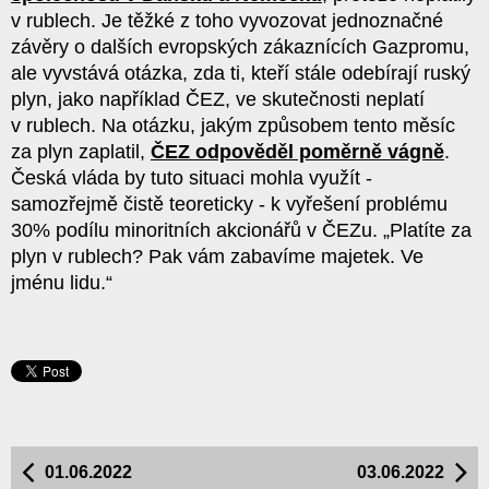
v rublech. Je těžké z toho vyvozovat jednoznačné
závěry o dalších evropských zákaznících Gazpromu,
ale vyvstává otázka, zda ti, kteří stále odebírají ruský
plyn, jako například ČEZ, ve skutečnosti neplatí
v rublech. Na otázku, jakým způsobem tento měsíc
za plyn zaplatil,
ČEZ odpověděl poměrně vágně
.
Česká vláda by tuto situaci mohla využít -
samozřejmě čistě teoreticky - k vyřešení problému
30% podílu minoritních akcionářů v ČEZu. „Platíte za
plyn v rublech? Pak vám zabavíme majetek. Ve
jménu lidu.“
01.06.2022
03.06.2022