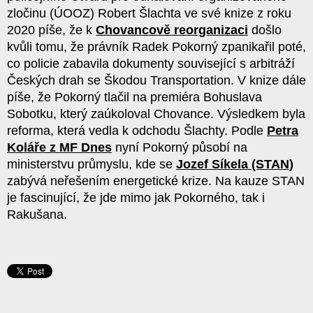
zločinu (ÚOOZ) Robert Šlachta ve své knize z roku
2020 píše, že k
Chovancově reorganizaci
došlo
kvůli tomu, že právník Radek Pokorný zpanikařil poté,
co policie zabavila dokumenty související s arbitráží
Českých drah se Škodou Transportation. V knize dále
píše, že Pokorný tlačil na premiéra Bohuslava
Sobotku, který
zaúkoloval
Chovance. Výsledkem byla
reforma, která vedla k odchodu Šlachty. Podle
Petra
Koláře z MF Dnes
nyní Pokorný působí na
ministerstvu průmyslu, kde se
Jozef Síkela (STAN)
zabývá neřešením energetické krize. Na kauze STAN
je fascinující, že jde mimo jak Pokorného, tak i
Rakušana.