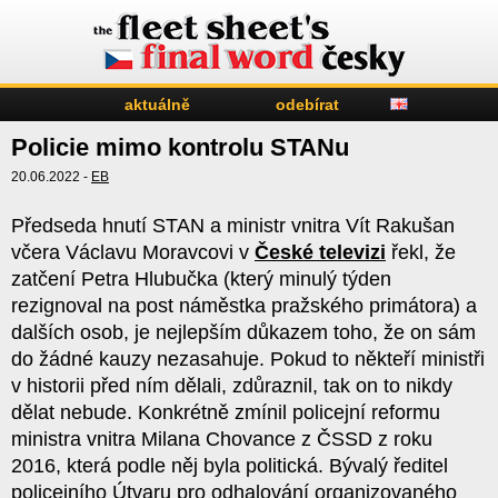
aktuálně
odebírat
Policie mimo kontrolu STANu
20.06.2022 -
EB
Předseda hnutí STAN a ministr vnitra Vít Rakušan
včera Václavu Moravcovi v
České televizi
řekl, že
zatčení Petra Hlubučka (který minulý týden
rezignoval na post náměstka pražského primátora) a
dalších osob, je nejlepším důkazem toho, že on sám
do žádné kauzy nezasahuje. Pokud to někteří ministři
v historii před ním dělali, zdůraznil, tak on to nikdy
dělat nebude. Konkrétně zmínil policejní reformu
ministra vnitra Milana Chovance z ČSSD z roku
2016, která podle něj byla politická. Bývalý ředitel
policejního Útvaru pro odhalování organizovaného