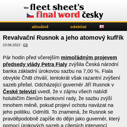
aktuálně
odebírat
Revalvační Rusnok a jeho atomový kufřík
23.06.2022 -
EB
Pár hodin před včerejším
mimořádným projevem
předsedy vlády Petra Fialy
zvýšila Česká národní
banka základní úrokovou sazbu na 7,00 %. Fiala
obvykle ČNB chválí, tentokrát však razantní zvýšení
sazeb přešel. Odcházející guvernér Jiří Rusnok v
České televizi
uvedl, že v zájmu všech nabídl
holubičím členům bankovní rady, že sazbu zvýší
mnohem méně, pokud projeví ochotu navázat na
jeho politiku. Odmítli. To znamená, že Rusnok se
pravděpodobně zapíše do dějin jako guvernér, který
pomocí úrokových sazeb a cílených intervencí