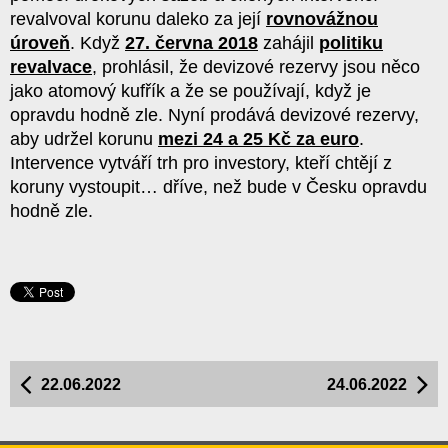
revalvoval korunu daleko za její
rovnovážnou
úroveň
. Když
27. června 2018
zahájil
politiku
revalvace
, prohlásil, že devizové rezervy jsou něco
jako atomový kufřík a že se používají, když je
opravdu hodně zle. Nyní prodává devizové rezervy,
aby udržel korunu
mezi 24 a 25 Kč za euro
.
Intervence vytváří trh pro investory, kteří chtějí z
koruny vystoupit… dříve, než bude v Česku opravdu
hodně zle.
22.06.2022
24.06.2022