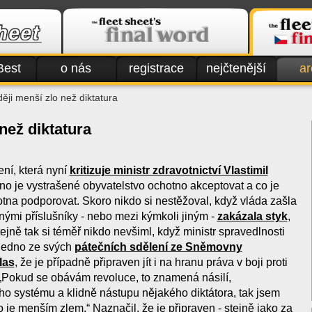
Best
o nás
registrace
nejčtenější
ar
ěji menší zlo než diktatura
než diktatura
ní, která nyní
kritizuje ministr zdravotnictví Vlastimil
no je vystrašené obyvatelstvo ochotno akceptovat a co je
otna podporovat. Skoro nikdo si nestěžoval, když vláda zašla
nými příslušníky - nebo mezi kýmkoli jiným -
zakázala styk
,
tejně tak si téměř nikdo nevšiml, když ministr spravedlnosti
jedno ze svých
pátečních sdělení ze Sněmovny
las
, že je případně připraven jít i na hranu práva v boji proti
„Pokud se obávám revoluce, to znamená násilí,
ho systému a klidně nástupu nějakého diktátora, tak jsem
o je menším zlem.“ Naznačil, že je připraven - stejně jako za