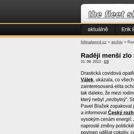
aktuálně
Erik 
fsfinalword.cz
>
archiv
> Rad
Raději menší zlo 
31. 08. 2022 -
EB
Drastická covidová opatře
Válek
, ukázala, co všech
zainteresovaná elita och
tak daleko, že mezi rodin
který nebyl „nezbytný“. S
Pavel Blažek zopakoval 
a informoval
Český rozh
vysokým cenám energií: 
naprosté změny politické
povinen udělat cokoliv, c