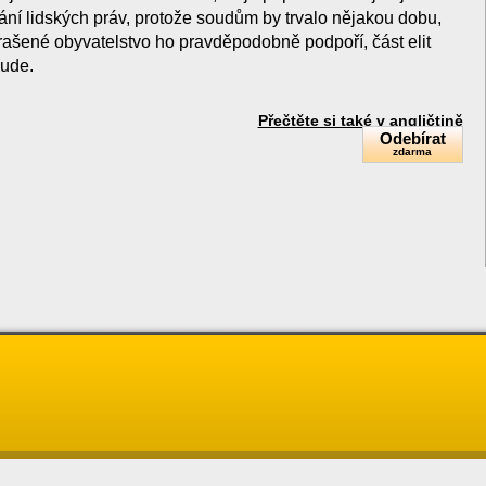
ání lidských práv, protože soudům by trvalo nějakou dobu,
rašené obyvatelstvo ho pravděpodobně podpoří, část elit
bude.
Přečtěte si také v angličtině
Odebírat
zdarma