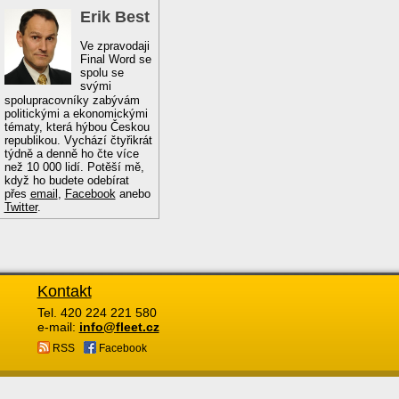
Erik Best
Ve zpravodaji
Final Word se
spolu se
svými
spolupracovníky zabývám
politickými a ekonomickými
tématy, která hýbou Českou
republikou. Vychází čtyřikrát
týdně a denně ho čte více
než 10 000 lidí. Potěší mě,
když ho budete odebírat
přes
email
,
Facebook
anebo
Twitter
.
Kontakt
Tel. 420 224 221 580
e-mail:
info@fleet.cz
RSS
Facebook