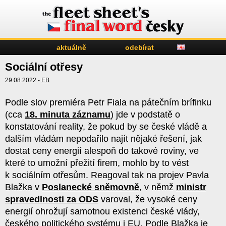
aktuálně
odebírat
Sociální otřesy
29.08.2022 -
EB
Podle slov premiéra Petr Fiala na pátečním brífinku
(cca
18. minuta záznamu
) jde v podstatě o
konstatování reality, že pokud by se české vládě a
dalším vládám nepodařilo najít nějaké řešení, jak
dostat ceny energií alespoň do takové roviny, ve
které to umožní přežití firem, mohlo by to vést
k sociálním otřesům. Reagoval tak na projev Pavla
Blažka v
Poslanecké sněmovně
, v němž
ministr
spravedlnosti za ODS
varoval, že vysoké ceny
energií ohrožují samotnou existenci české vlády,
českého politického systému i EU. Podle Blažka je