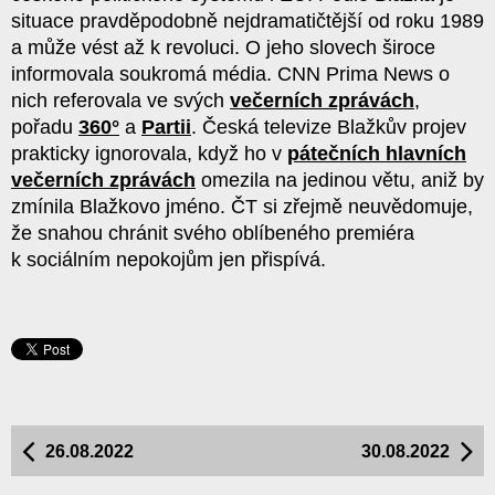
situace pravděpodobně nejdramatičtější od roku 1989
a může vést až k revoluci. O jeho slovech široce
informovala soukromá média. CNN Prima News o
nich referovala ve svých
večerních zprávách
,
pořadu
360°
a
Partii
. Česká televize Blažkův projev
prakticky ignorovala, když ho v
pátečních hlavních
večerních zprávách
omezila na jedinou větu, aniž by
zmínila Blažkovo jméno. ČT si zřejmě neuvědomuje,
že snahou chránit svého oblíbeného premiéra
k sociálním nepokojům jen přispívá.
26.08.2022
30.08.2022