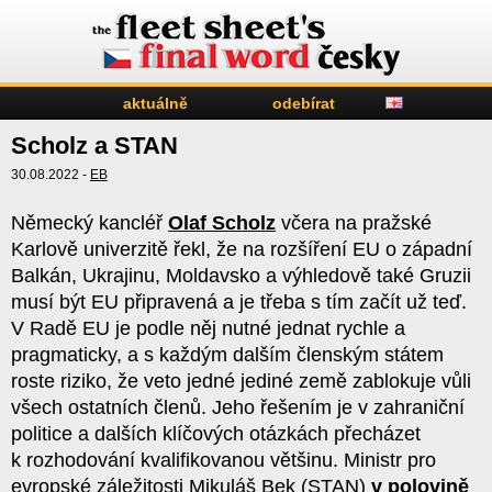
aktuálně
odebírat
Scholz a STAN
30.08.2022 -
EB
Německý kancléř
Olaf Scholz
včera na pražské
Karlově univerzitě řekl, že na rozšíření EU o západní
Balkán, Ukrajinu, Moldavsko a výhledově také Gruzii
musí být EU připravená a je třeba s tím začít už teď.
V Radě EU je podle něj nutné jednat rychle a
pragmaticky, a s každým dalším členským státem
roste riziko, že veto jedné jediné země zablokuje vůli
všech ostatních členů. Jeho řešením je v zahraniční
politice a dalších klíčových otázkách přecházet
k rozhodování kvalifikovanou většinu. Ministr pro
evropské záležitosti Mikuláš Bek (STAN)
v polovině