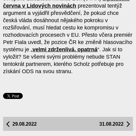
června v Lidových novinách
prezentoval tentýž
argument a vyjádřil přesvědčení, že pokud chce
česká vláda dosáhnout nějakého pokroku v
rozšiřování, musí hledat cestu ke kompromisu v
rozhodovacích procesech v EU. Přesto včera premiér
Petr Fiala uvedl, že pozice ČR ke změně hlasovacího
systému je „
velmi zdrženlivá, opatrná
“. Jak si to
vyložit? Se všemi svými problémy nebude STAN
tentokrát partnerem, kterého Scholz potřebuje pro
získání ODS na svou stranu.
29.08.2022
31.08.2022