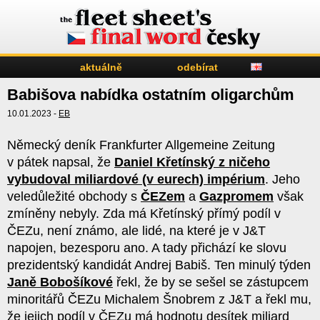
aktuálně
odebírat
Babišova nabídka ostatním oligarchům
10.01.2023 -
EB
Německý deník Frankfurter Allgemeine Zeitung
v pátek napsal, že
Daniel Křetínský z ničeho
vybudoval miliardové (v eurech) impérium
. Jeho
veledůležité obchody s
ČEZem
a
Gazpromem
však
zmíněny nebyly. Zda má Křetínský přímý podíl v
ČEZu, není známo, ale lidé, na které je v J&T
napojen, bezesporu ano. A tady přichází ke slovu
prezidentský kandidát Andrej Babiš. Ten minulý týden
Janě Bobošíkové
řekl, že by se sešel se zástupcem
minoritářů ČEZu Michalem Šnobrem z J&T a řekl mu,
že jejich podíl v ČEZu má hodnotu desítek miliard