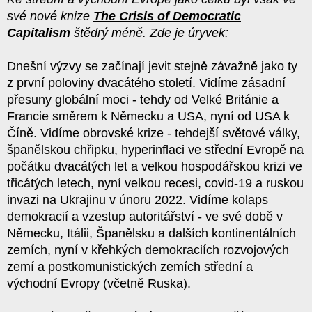
své nové knize
The Crisis of Democratic
Capitalism
štědrý méně. Zde je úryvek:
Dnešní výzvy se začínají jevit stejně závažně jako ty
z první poloviny dvacátého století. Vidíme zásadní
přesuny globální moci - tehdy od Velké Británie a
Francie směrem k Německu a USA, nyní od USA k
Číně. Vidíme obrovské krize - tehdejší světové války,
španělskou chřipku, hyperinflaci ve střední Evropě na
počátku dvacátých let a velkou hospodářskou krizi ve
třicátých letech, nyní velkou recesi, covid-19 a ruskou
invazi na Ukrajinu v únoru 2022. Vidíme kolaps
demokracií a vzestup autoritářství - ve své době v
Německu, Itálii, Španělsku a dalších kontinentálních
zemích, nyní v křehkých demokraciích rozvojových
zemí a postkomunistických zemích střední a
východní Evropy (včetně Ruska).