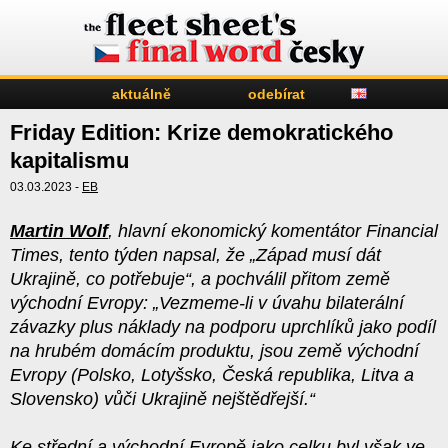
aktuálně
odebírat
Friday Edition: Krize demokratického
kapitalismu
03.03.2023 -
EB
Martin Wolf
, hlavní ekonomický komentátor Financial
Times, tento týden napsal, že „Západ musí dát
Ukrajině, co potřebuje“, a pochválil přitom země
východní Evropy: „Vezmeme-li v úvahu bilaterální
závazky plus náklady na podporu uprchlíků jako podíl
na hrubém domácím produktu, jsou země východní
Evropy (Polsko, Lotyšsko, Česká republika, Litva a
Slovensko) vůči Ukrajině nejštědřejší.“
Ke střední a východní Evropě jako celku byl však ve