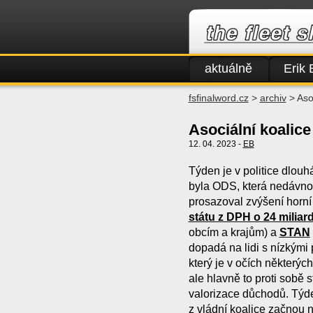
aktuálně
Erik 
fsfinalword.cz
>
archiv
> Asoc
Asociální koalice
12. 04. 2023 -
EB
Týden je v politice dlou
byla ODS, která nedávno
prosazoval zvýšení hor
státu z DPH o 24 miliar
obcím a krajům) a
STAN
dopadá na lidi s nízkými
který je v očích některýc
ale hlavně to proti sobě s
valorizace důchodů. Týde
z vládní koalice začnou na