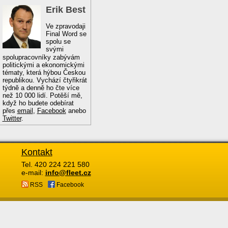
Erik Best
Ve zpravodaji
Final Word se
spolu se
svými
spolupracovníky zabývám
politickými a ekonomickými
tématy, která hýbou Českou
republikou. Vychází čtyřikrát
týdně a denně ho čte více
než 10 000 lidí. Potěší mě,
když ho budete odebírat
přes
email
,
Facebook
anebo
Twitter
.
Kontakt
Tel. 420 224 221 580
e-mail:
info@fleet.cz
RSS
Facebook