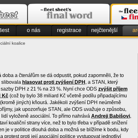
Best
o nás
registrace
nejčtenější
ar
iální koalice
há doba a čtenářům se dá odpustit, pokud zapomněli, že to
 slibovala
hlasovat proti zvýšení DPH
, a STAN, který
ní sazby DPH z 21 % na 23 %. Nyní chce ODS
zvýšit příjem
d Kč
(což by bylo 38 miliard Kč včetně podílu připadajícímu
(kromě jiných) kňourá. Jakékoli zvýšení DPH neúměrně
 příjmy, jak upozorňuje STAN, ale ODS uvažuje o způsobu,
h lidí vyloženě asociální. To přímo nahrává
Andreji Babišovi
,
taví koaliční strany více, než to bylo třeba v případě snížení
n je v politice dlouhá doba a možná se blížíme k bodu, kdy
 protest proti její asociální politice vystupovat jednotliví