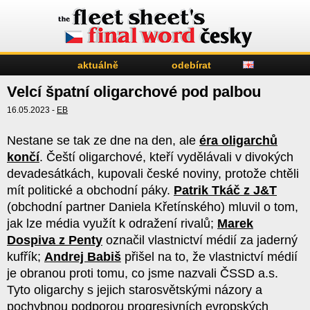
aktuálně
odebírat
Velcí špatní oligarchové pod palbou
16.05.2023 -
EB
Nestane se tak ze dne na den, ale
éra oligarchů
končí
. Čeští oligarchové, kteří vydělávali v divokých
devadesátkách, kupovali české noviny, protože chtěli
mít politické a obchodní páky.
Patrik Tkáč z J&T
(obchodní partner Daniela Křetínského) mluvil o tom,
jak lze média využít k odražení rivalů;
Marek
Dospiva z Penty
označil vlastnictví médií za jaderný
kufřík;
Andrej Babiš
přišel na to, že vlastnictví médií
je obranou proti tomu, co jsme nazvali ČSSD a.s.
Tyto oligarchy s jejich starosvětskými názory a
pochybnou podporou progresivních evropských