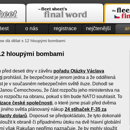
Best
o nás
registrace
nejčtenější
ar
se dá dělat s 12 hloupými bombami
 12 hloupými bombami
n před deseti dny v závěru
pořadu Otázky Václava
i
prohlásil, že bezpečnost je jenom jedna a že oddělená
ost je v současném nebezpečném světě iluze. Dohodl se
y Janou Černochovou, že část rozpočtu jeho ministerstva na
 do rozpočtu na obranu, pokud s tím bude NATO souhlasit. To
rizace české společnosti
, o které jsme psali před dvěma
do jiného světla plánovaný nákup
24 stíhaček F-35 za
iardy dolarů
. Doposud se předpokládalo, že tyto dokonalé
sloužit k obraně či případnému útoku na dvě hlavní globální
yní však Rakušan nepřímo naznačuje, že by mohly sloužit