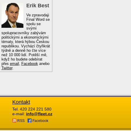
Erik Best
Ve zpravodaji
Final Word se
spolu se
svými
spolupracovníky zabývám
politickými a ekonomickými
tématy, která hýbou Českou
republikou. Vychází čtyřikrát
týdně a denně ho čte více
než 10 000 lidí. Potěší mě,
když ho budete odebírat
přes
email
,
Facebook
anebo
Twitter
.
Kontakt
Tel. 420 224 221 580
e-mail:
info@fleet.cz
RSS
Facebook