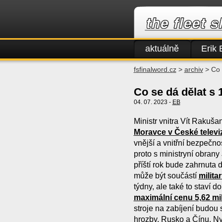
aktuálně
Erik 
fsfinalword.cz
>
archiv
> Co 
Co se dá dělat s
04. 07. 2023 -
EB
Ministr vnitra Vít Rakuša
Moravce v České televiz
vnější a vnitřní bezpečn
proto s ministryní obran
příští rok bude zahrnuta
může být součástí
milita
týdny, ale také to staví 
maximální cenu 5,62 mil
stroje na zabíjení budou 
hrozby, Rusko a Čínu. N