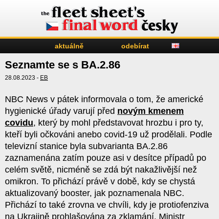
aktuálně
odebírat
Seznamte se s BA.2.86
28.08.2023 -
EB
NBC News v pátek informovala o tom, že americké
hygienické úřady varují před
novým kmenem
covidu
, který by mohl představovat hrozbu i pro ty,
kteří byli očkováni anebo covid-19 už prodělali. Podle
televizní stanice byla subvarianta BA.2.86
zaznamenána zatím pouze asi v desítce případů po
celém světě, nicméně se zdá být nakažlivější než
omikron. To přichází právě v době, kdy se chystá
aktualizovaný booster, jak poznamenala NBC.
Přichází to také zrovna ve chvíli, kdy je protiofenziva
na Ukrajině prohlašována za zklamání. Ministr