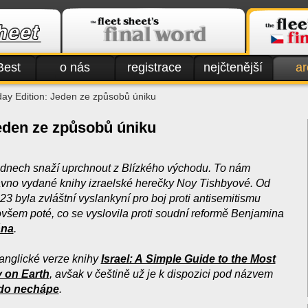
Best
o nás
registrace
nejčtenější
ar
day Edition: Jeden ze způsobů úniku
Jeden ze způsobů úniku
ch dnech snaží uprchnout z Blízkého východu. To nám
vno vydané knihy izraelské herečky Noy Tishbyové. Od
 byla zvláštní vyslankyní pro boj proti antisemitismu
 ovšem poté, co se vyslovila proti soudní reformě Benjamina
ána
.
anglické verze knihy
Israel: A Simple Guide to the Most
 on Earth
, avšak v češtině už je k dispozici pod názvem
ikdo nechápe
.