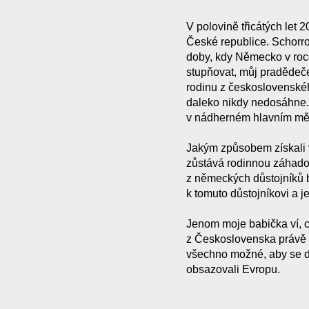
V polovině třicátých let 2
České republice. Schorrov
doby, kdy Německo v roc
stupňovat, můj pradědeček
rodinu z československéh
daleko nikdy nedosáhne. O
v nádherném hlavním měst
Jakým způsobem získali v
zůstává rodinnou záhadou.
z německých důstojníků b
k tomuto důstojníkovi a je
Jenom moje babička ví, co
z Československa právě v
všechno možné, aby se do
obsazovali Evropu.