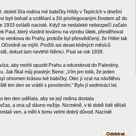
0. století žila rodina mé babičky Hildy v Teplicích v dnešní
i byli bohatí a vzdělaní a žili privilegovaným životem až do
e 1933 ovládli nacisté. Když se nedaleké nebezpečí začalo
 Paul, který vlastnil továrnu na výrobu látek, přestěhoval
o venkova do Prahy, protože byl přesvědčený, že Hitler tak
čividně se mýlil. Prožili asi deset klidných měsíců
ě, dokud tam nevtrhli Němci. Psal se rok 1939.
íza, aby mohli opustit Prahu a odcestovat do Palestiny,
 Jak říkal můj prastrýc Beno: „Vím jen tolik, že jeden
yl ohromen krásou tvé babičky. Otec ji vzal na návštěvu
ště ten den se vrátili s povolením.“ Bylo jí sedmnáct let.
 ten den udělala, aby se její rodina dostala
čas, a ona už dávno nežije. Nicméně, v té době lidé dělali
stali ven, a měli k tomu velmi dobrý důvod. Nacisté
Odebírat