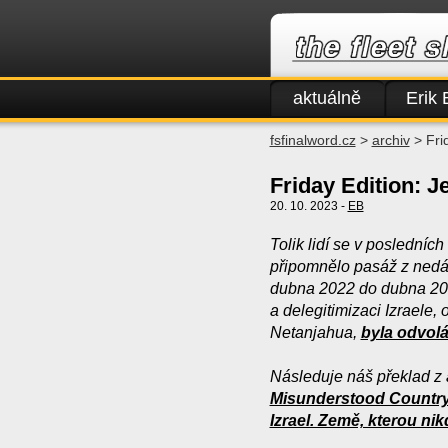
aktuálně
Erik 
fsfinalword.cz
>
archiv
> Fri
Friday Edition: 
20. 10. 2023 -
EB
Tolik lidí se v poslední
připomnělo pasáž z nedá
dubna 2022 do dubna 2023
a delegitimizaci Izraele,
Netanjahua,
byla odvol
Následuje náš překlad z 
Misunderstood Country
Izrael. Země, kterou n