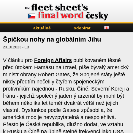
aktuálně
odebírat
Špičkou nohy na globálním Jihu
23.10.2023 -
EB
V článku pro
Foreign Affairs
publikovaném těsně
před útokem Hamásu na Izrael, píše bývalý americký
ministr obrany Robert Gates, že Spojené státy ještě
nikdy předtím nečelily čtyřem spojeneckým
protivníkům najednou - Rusku, Číně, Severní Koreji a
Íránu - jejichž společný jaderný arzenál by mohl být
během několika let téměř dvakrát větší než jejich
vlastní. Dysfunkce podle Gatese způsobila, že
americká moc je nevyzpytatelná a nespolehlivá.
Přesto je Česká republika, dlužno dodat, ve vztahu
k Rusku a Číně na úplně stejné frekvenci jako USA.