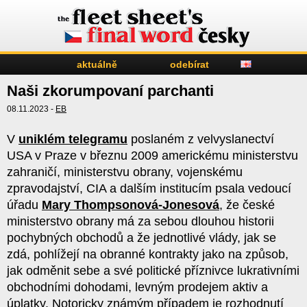
aktuálně
odebírat
Naši zkorumpovaní parchanti
08.11.2023 -
EB
V
uniklém telegramu
poslaném z velvyslanectví
USA v Praze v březnu 2009 americkému ministerstvu
zahraničí, ministerstvu obrany, vojenskému
zpravodajství, CIA a dalším institucím psala vedoucí
úřadu
Mary Thompsonová-Jonesová
, že české
ministerstvo obrany má za sebou dlouhou historii
pochybných obchodů a že jednotlivé vlády, jak se
zdá, pohlížejí na obranné kontrakty jako na způsob,
jak odměnit sebe a své politické příznivce lukrativními
obchodními dohodami, levným prodejem aktiv a
úplatky. Notoricky známým případem je rozhodnutí