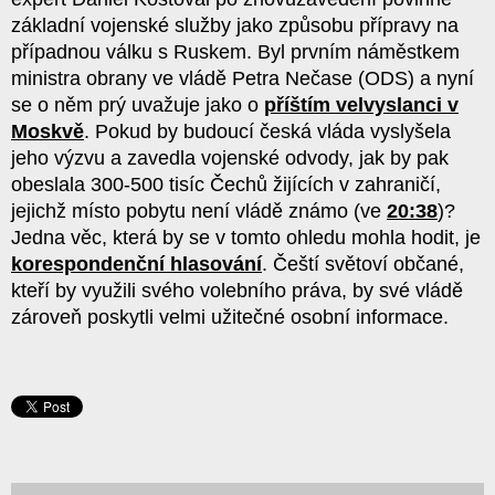
základní vojenské služby jako způsobu přípravy na
případnou válku s Ruskem. Byl prvním náměstkem
ministra obrany ve vládě Petra Nečase (ODS) a nyní
se o něm prý uvažuje jako o
příštím velvyslanci v
Moskvě
. Pokud by budoucí česká vláda vyslyšela
jeho výzvu a zavedla vojenské odvody, jak by pak
obeslala 300-500 tisíc Čechů žijících v zahraničí,
jejichž místo pobytu není vládě známo (ve
20:38
)?
Jedna věc, která by se v tomto ohledu mohla hodit, je
korespondenční hlasování
. Čeští světoví občané,
kteří by využili svého volebního práva, by své vládě
zároveň poskytli velmi užitečné osobní informace.