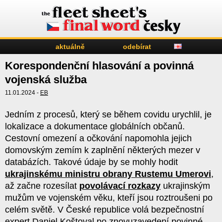
aktuálně
odebírat
Korespondenční hlasování a povinná
vojenská služba
11.01.2024 -
EB
Jedním z procesů, který se během covidu urychlil, je
lokalizace a dokumentace globálních občanů.
Cestovní omezení a očkování napomohla jejich
domovským zemím k zaplnění některých mezer v
databázích. Takové údaje by se mohly hodit
ukrajinskému ministru obrany Rustemu Umerovi
,
až začne rozesílat
povolávací rozkazy
ukrajinským
mužům ve vojenském věku, kteří jsou roztroušeni po
celém světě. V České republice volá bezpečnostní
expert Daniel Koštoval po znovuzavedení povinné