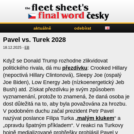
aktuálně
odebírat
Pavel vs. Turek 2028
18.12.2025 -
EB
Když se Donald Trump rozhodne zlikvidovat
politického rivala, dá mu
přezdívku
: Crooked Hillary
(nepoctivá Hillary Clintonová), Sleepy Joe (ospalý
Joe Biden), Low Energy Jeb (nízkoenergetický Jeb
Bush) atd. Získat přezdívku je svým způsobem
vyznamenání, protože to znamená, že daná osoba je
dost důležitá na to, aby byla považována za hrozbu.
V podobném duchu začal prezident Petr Pavel
nazývat poslance Filipa Turka „
malým klukem
“ a
„opravdu špatným příkladem“. V reakci na Turkovy
hojně medializované prohřešky prohlásil Pavel v