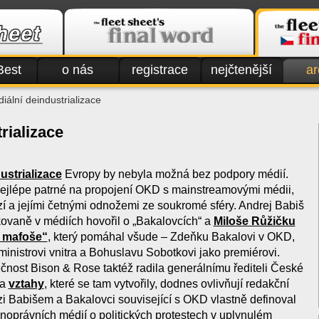
Best
o nás
registrace
nejčtenější
ar
iální deindustrializace
rializace
ustrializace
Evropy by nebyla možná bez podpory médií.
nejlépe patrné na propojení OKD s mainstreamovými médii,
í a jejími četnými odnožemi ze soukromé sféry. Andrej Babiš
kovaně v médiích hovořil o „Bakalovcích“ a
Miloše Růžičku
o mafoše“
, který pomáhal všude – Zdeňku Bakalovi v OKD,
inistrovi vnitra a Bohuslavu Sobotkovi jako premiérovi.
čnost Bison & Rose taktéž radila generálnímu řediteli České
 a
vztahy
, které se tam vytvořily, dodnes ovlivňují redakční
ezi Babišem a Bakalovci související s OKD vlastně definoval
noprávních médií o politických protestech v uplynulém