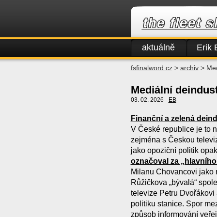
aktuálně
Erik 
fsfinalword.cz
>
archiv
> Med
Mediální deindust
03. 02. 2026 -
EB
Finanční a zelená deind
V České republice je to 
zejména s Českou televiz
jako opoziční politik opa
označoval za „hlavníh
Milanu Chovancovi jako m
Růžičkova „bývalá“ spole
televize Petru Dvořákovi
politiku stanice. Spor m
způsob informování veřej