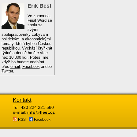
Erik Best
Ve zpravodaji
Final Word se
spolu se
svými
spolupracovníky zabývám
politickými a ekonomickými
tématy, která hýbou Českou
republikou. Vychází čtyřikrát
týdně a denně ho čte více
než 10 000 lidí. Potěší mě,
když ho budete odebírat
přes
email
,
Facebook
anebo
Twitter
.
Kontakt
Tel. 420 224 221 580
e-mail:
info@fleet.cz
RSS
Facebook