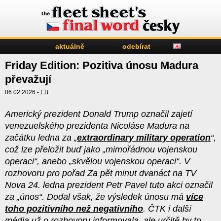
aktuálně
odebírat
Friday Edition: Pozitiva únosu Madura
převažují
06.02.2026 -
EB
Americký prezident Donald Trump označil zajetí
venezuelského prezidenta Nicoláse Madura na
začátku ledna za „
extraordinary military operation
“,
což lze přeložit buď jako „mimořádnou vojenskou
operaci“, anebo „skvělou vojenskou operaci“. V
rozhovoru pro pořad Za pět minut dvanáct na TV
Nova 24. ledna prezident Petr Pavel tuto akci označil
za „únos“. Dodal však, že výsledek únosu má
více
toho pozitivního než negativního
. ČTK i další
média už o rozhovoru informovala, ale určitě by to