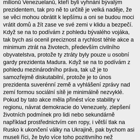
milionů Venezuelanů, kteří byli vyhnáni bývalým
prezidentem, tak pro ně to určitě je velká naděje, že
se věci mohou obrátit k lepšímu a oni se budou moci
vrátit domů a žít zase ve své zemi v klidu a bezpečí.
Když se na to podívám z pohledu bývalého vojáka,
tak bych asi ocenil preciznost a rychlost téhle akce a
minimum ztrát na životech, především civilního
obyvatelstva, protože ty ztráty byly pouze u osobní
gardy prezidenta Madura. Když se na to podívám z
pohledu mezinárodního práva, tak už je to
samozřejmě diskutabilní, protože je to únos
prezidenta suverénní země a vyhlášení zprávy nad
zemí formou sociální sítě je minimálně nezvyklé.
Pokud by tato akce měla přinést více stability v
regionu, návrat demokracie do Venezuely, zlepšení
životních podmínek pro lidi nebo sekundárně
například prostřednictvím cen ropy, i větší tlak na
Rusko k ukončení války na Ukrajině, pak bychom asi
museli říci, že bylo více toho pozitivního než