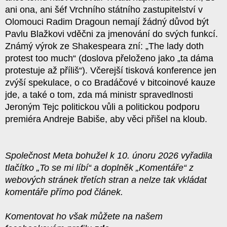
ani ona, ani šéf Vrchního státního zastupitelství v
Olomouci Radim Dragoun nemají žádný důvod být
Pavlu Blažkovi vděčni za jmenování do svých funkcí.
Známý výrok ze Shakespeara zní: „The lady doth
protest too much“ (doslova přeloženo jako „ta dáma
protestuje až příliš“). Včerejší tisková konference jen
zvýší spekulace, o co Bradáčové v bitcoinové kauze
jde, a také o tom, zda má ministr spravedlnosti
Jeroným Tejc politickou vůli a politickou podporu
premiéra Andreje Babiše, aby věci přišel na kloub.
Společnost Meta bohužel k 10. únoru 2026 vyřadila
tlačítko „To se mi líbí“ a doplněk „Komentáře“ z
webových stránek třetích stran a nelze tak vkládat
komentáře přímo pod článek.
Komentovat ho však můžete na našem