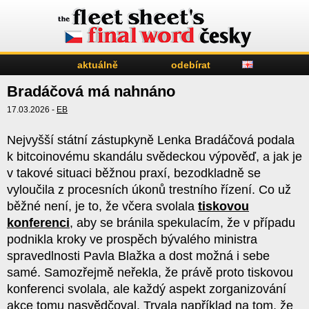
aktuálně
odebírat
Bradáčová má nahnáno
17.03.2026 -
EB
Nejvyšší státní zástupkyně Lenka Bradáčová podala
k bitcoinovému skandálu svědeckou výpověď, a jak je
v takové situaci běžnou praxí, bezodkladně se
vyloučila z procesních úkonů trestního řízení. Co už
běžné není, je to, že včera svolala
tiskovou
konferenci
, aby se bránila spekulacím, že v případu
podnikla kroky ve prospěch bývalého ministra
spravedlnosti Pavla Blažka a dost možná i sebe
samé. Samozřejmě neřekla, že právě proto tiskovou
konferenci svolala, ale každý aspekt zorganizování
akce tomu nasvědčoval. Trvala například na tom, že