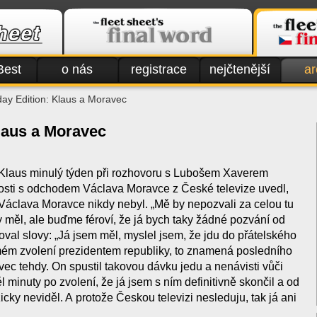
Best
o nás
registrace
nejčtenější
ar
day Edition: Klaus a Moravec
Klaus a Moravec
 Klaus minulý týden při rozhovoru s Lubošem Xaverem
osti s odchodem Václava Moravce z České televize uvedl,
Václava Moravce nikdy nebyl. „Mě by nepozvali za celou tu
y měl, ale buďme féroví, že já bych taky žádné pozvání od
čoval slovy: „Já jsem měl, myslel jsem, že jdu do přátelského
mém zvolení prezidentem republiky, to znamená posledního
ec tehdy. On spustil takovou dávku jedu a nenávisti vůči
ěl minuty po zvolení, že já jsem s ním definitivně skončil a od
icky neviděl. A protože Českou televizi nesleduju, tak já ani