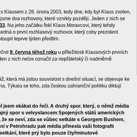
 Klausem z 28. února 2003, tedy dne, kdy byl Klaus zvolen,
i jsme dva rozhovory, které vznikly později. Jeden z nich se
03
. Na jeho začátku řekl Klaus Moravcovi, který tehdy
edná o první rozhlasový rozhovor, který coby prezident
stoupil teprve týden předtím.
ečnil
9. června téhož roku
u příležitosti Klausových prvních
eden z nich nelze označit za nepřátelský či nadměrně
, která má jistou souvislost s dnešní situací, se objevuje ke
na. Týkala se toho, zda českou zahraniční politiku diktují
 jsem skákat do řeči. A druhý spor, který, o němž média
údajný spor s velvyslancem Spojených států amerických
m, že se neví, zda se vůbec setkáte s Georgem Bushem,
ní v Petrohradu pak média přinesla vaši fotografii
tkání, které prý bylo pouze čtyřminutové