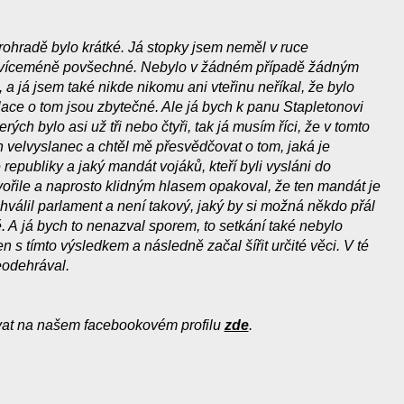
rohradě bylo krátké. Já stopky jsem neměl v ruce
, víceméně povšechné. Nebylo v žádném případě žádným
 a já jsem také nikde nikomu ani vteřinu neříkal, že bylo
lace o tom jsou zbytečné. Ale já bych k panu Stapletonovi
erých bylo asi už tři nebo čtyři, tak já musím říci, že v tomto
n velvyslanec a chtěl mě přesvědčovat o tom, jaká je
 republiky a jaký mandát vojáků, kteří byli vysláni do
vořile a naprosto klidným hlasem opakoval, že ten mandát je
hválil parlament a není takový, jaký by si možná někdo přál
. A já bych to nenazval sporem, to setkání také nebylo
 s tímto výsledkem a následně začal šířit určité věci. V té
eodehrával.
at na našem facebookovém profilu
zde
.