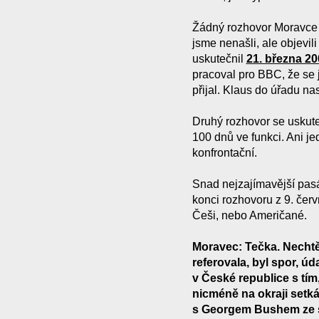
Žádný rozhovor Moravce s
jsme nenašli, ale objevil
uskutečnil
21. března 20
pracoval pro BBC, že se j
přijal. Klaus do úřadu na
Druhý rozhovor se uskut
100 dnů ve funkci. Ani j
konfrontační.
Snad nejzajímavější pasáž
konci rozhovoru z 9. červ
Češi, nebo Američané.
Moravec: Tečka. Nechtěl
referovala, byl spor, 
v České republice s tí
nicméně na okraji setká
s Georgem Bushem ze se