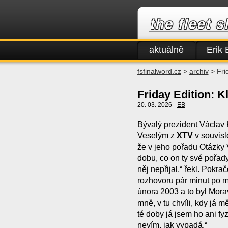
aktuálně
Erik 
fsfinalword.cz
>
archiv
> Fri
Friday Edition: 
20. 03. 2026 -
EB
Bývalý prezident Václav
Veselým z
XTV
v souvisl
že v jeho pořadu Otázky 
dobu, co on ty své pořad
něj nepřijal,“ řekl. Pokra
rozhovoru pár minut po 
února 2003 a to byl Morav
mně, v tu chvíli, kdy já m
té doby já jsem ho ani fyz
nevím, jak vypadá.“