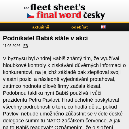
aktuálně
odebírat
Podnikatel Babiš stále v akci
11.05.2026 -
EB
V byznysu byl Andrej Babiš známý tím, že využíval
hloubkové kontroly k získávání důvěrných informací o
konkurentovi, na jejichž základě pak zlepšoval svoji
vlastní pozici a následně vyjednávání protahoval,
zatímco hodnota cílové firmy začala klesat.
Podobnou taktiku nyní Babiš používá i vůči
prezidentu Petru Pavlovi. Hrad ochotně poskytoval
všechny podrobnosti o tom, co hodlá dělat, pokud
Pavlovi nebude umožněno zúčastnit se v čele české
delegace summitu NATO začátkem července. A jak
na to Babiš reagoval? Oznámením, že o složení