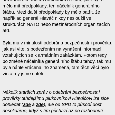
mělo mít předpoklady, ten náčelník generálního
štábu. Mezi další předpoklady by mělo patřit, že
například generál Hlaváč nikdy nesloužil ve
strukturách NATO nebo mezinárodních organizacích
atd.
Byla mu v minulosti odebrána bezpečnostní prověrka,
jak asi víte, s podezřením na vynášení informací
vztahujících se k armádním zakázkám. Potom tedy
po změně náčelníka generálního štábu tehdy, tak mu
byla náhle vrácena. To znamená, tam těch věcí bylo
víc a my jsme chtěli...
Několik starších zpráv o odebrání bezpečnostní
prověrky tehdejšímu plukovníkovi Hlaváčovi lze sice
dohledat (
zde
a
zde
), ale od SPD to působí dost
nesolidárně, když s tím přichází až po rozhodnutí