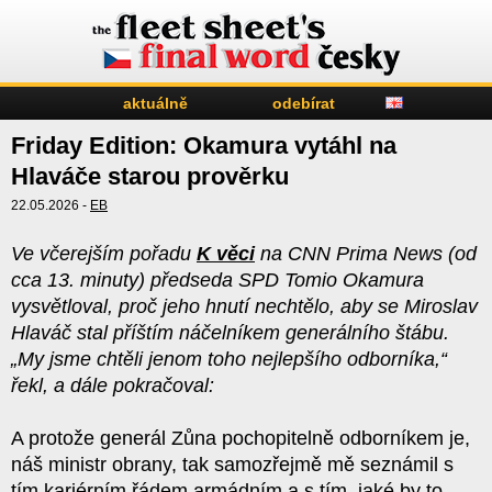
aktuálně
odebírat
Friday Edition: Okamura vytáhl na
Hlaváče starou prověrku
22.05.2026 -
EB
Ve včerejším pořadu
K věci
na CNN Prima News (od
cca 13. minuty) předseda SPD Tomio Okamura
vysvětloval, proč jeho hnutí nechtělo, aby se Miroslav
Hlaváč stal příštím náčelníkem generálního štábu.
„My jsme chtěli jenom toho nejlepšího odborníka,“
řekl, a dále pokračoval:
A protože generál Zůna pochopitelně odborníkem je,
náš ministr obrany, tak samozřejmě mě seznámil s
tím kariérním řádem armádním a s tím, jaké by to