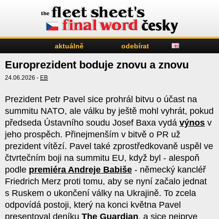
aktuálně
odebírat
Europrezident boduje znovu a znovu
24.06.2026 -
EB
Prezident Petr Pavel sice prohrál bitvu o účast na
summitu NATO, ale válku by ještě mohl vyhrát, pokud
předseda Ústavního soudu Josef Baxa vydá
výnos
v
jeho prospěch. Přinejmenším v bitvě o PR už
prezident vítězí. Pavel také zprostředkovaně uspěl ve
čtvrtečním boji na summitu EU, když byl - alespoň
podle
premiéra Andreje Babiše
- německý kancléř
Friedrich Merz proti tomu, aby se nyní začalo jednat
s Ruskem o ukončení války na Ukrajině. To zcela
odpovídá postoji, který na konci května Pavel
presentoval deníku
The Guardian
, a sice nejprve