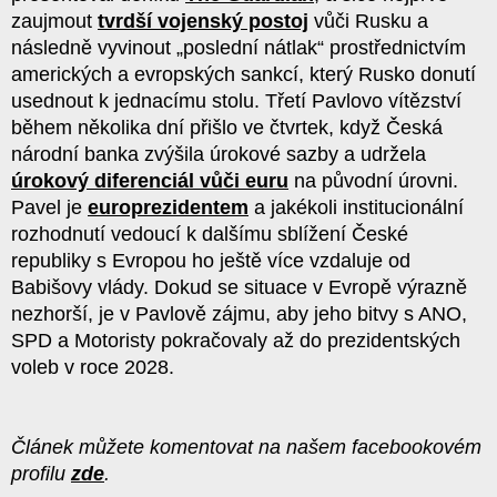
zaujmout
tvrdší vojenský postoj
vůči Rusku a
následně vyvinout „poslední nátlak“ prostřednictvím
amerických a evropských sankcí, který Rusko donutí
usednout k jednacímu stolu. Třetí Pavlovo vítězství
během několika dní přišlo ve čtvrtek, když Česká
národní banka zvýšila úrokové sazby a udržela
úrokový diferenciál vůči euru
na původní úrovni.
Pavel je
europrezidentem
a jakékoli institucionální
rozhodnutí vedoucí k dalšímu sblížení České
republiky s Evropou ho ještě více vzdaluje od
Babišovy vlády. Dokud se situace v Evropě výrazně
nezhorší, je v Pavlově zájmu, aby jeho bitvy s ANO,
SPD a Motoristy pokračovaly až do prezidentských
voleb v roce 2028.
Článek můžete komentovat na našem facebookovém
profilu
zde
.