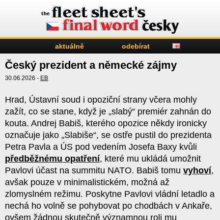
aktuálně
odebírat
Český prezident a německé zájmy
30.06.2026 -
EB
Hrad, Ústavní soud i opoziční strany včera mohly
zažít, co se stane, když je „slabý“ premiér zahnán do
kouta. Andrej Babiš, kterého opozice někdy ironicky
označuje jako „Slabiše“, se ostře pustil do prezidenta
Petra Pavla a ÚS pod vedením Josefa Baxy kvůli
předběžnému opatření
, které mu ukládá umožnit
Pavlovi účast na summitu NATO. Babiš tomu
vyhoví
,
avšak pouze v minimalistickém, možná až
zlomyslném režimu. Poskytne Pavlovi vládní letadlo a
nechá ho volně se pohybovat po chodbách v Ankaře,
ovšem žádnou skutečně významnou roli mu