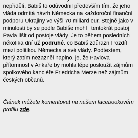
nepřidělí. Babiš to odůvodnil především tím, že jeho
vláda odmítá návrh Německa na každoroční finanční
podporu Ukrajiny ve výši 70 miliard eur. Stejně jako v
minulosti by se podle Babiše mohl i tentokrát postoj
Pavla lišit od postoje vlády. Je to během posledních
několika dní už
podruhé
, co Babiš zdůraznil rozdíl
mezi politikou Německa a své vlády. Podtextem,
který zatím nezazněl naplno, je, že Pavlova
přítomnost v Ankaře by mohla lépe posloužit zájmům
spolkového kancléře Friedricha Merze než zájmům
českých občanů.
Článek můžete komentovat na našem facebookovém
profilu
zde
.