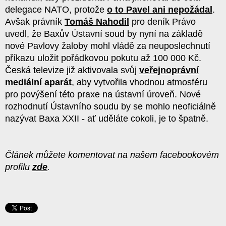
delegace NATO, protože
o to Pavel ani nepožádal
.
Avšak právník
Tomáš Nahodil
pro deník Právo
uvedl, že Baxův Ústavní soud by nyní na základě
nové Pavlovy žaloby mohl vládě za neuposlechnutí
příkazu uložit pořádkovou pokutu až 100 000 Kč.
Česká televize již aktivovala svůj
veřejnoprávní
mediální aparát
, aby vytvořila vhodnou atmosféru
pro povýšení této praxe na ústavní úroveň. Nové
rozhodnutí Ústavního soudu by se mohlo neoficiálně
nazývat Baxa XXII - ať uděláte cokoli, je to špatně.
Článek můžete komentovat na našem facebookovém
profilu
zde
.