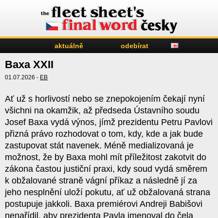
aktuálně
odebírat
Baxa XXII
01.07.2026 -
EB
Ať už s horlivostí nebo se znepokojením čekají nyní
všichni na okamžik, až předseda Ústavního soudu
Josef Baxa vydá výnos, jímž prezidentu Petru Pavlovi
přizná právo rozhodovat o tom, kdy, kde a jak bude
zastupovat stát navenek. Méně medializovaná je
možnost, že by Baxa mohl mít příležitost zakotvit do
zákona častou justiční praxi, kdy soud vydá směrem
k obžalované straně vágní příkaz a následně jí za
jeho nesplnění uloží pokutu, ať už obžalovaná strana
postupuje jakkoli. Baxa premiérovi Andreji Babišovi
nenařídil, aby prezidenta Pavla jmenoval do čela