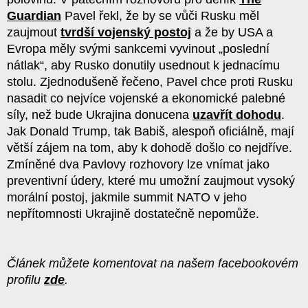
Guardian
Pavel řekl, že by se vůči Rusku měl
zaujmout
tvrdší vojenský postoj
a že by USA a
Evropa měly svými sankcemi vyvinout „poslední
nátlak“, aby Rusko donutily usednout k jednacímu
stolu. Zjednodušeně řečeno, Pavel chce proti Rusku
nasadit co nejvíce vojenské a ekonomické palebné
síly, než bude Ukrajina donucena
uzavřít dohodu
.
Jak Donald Trump, tak Babiš, alespoň oficiálně, mají
větší zájem na tom, aby k dohodě došlo co nejdříve.
Zmíněné dva Pavlovy rozhovory lze vnímat jako
preventivní údery, které mu umožní zaujmout vysoký
morální postoj, jakmile summit NATO v jeho
nepřítomnosti Ukrajině dostatečně nepomůže.
Článek můžete komentovat na našem facebookovém
profilu
zde
.