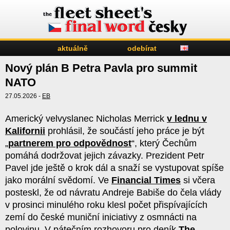
aktuálně
odebírat
Nový plán B Petra Pavla pro summit
NATO
27.05.2026 -
EB
Americký velvyslanec Nicholas Merrick
v lednu v
Kalifornii
prohlásil, že součástí jeho práce je být
„
partnerem pro odpovědnost
“, který Čechům
pomáhá dodržovat jejich závazky. Prezident Petr
Pavel jde ještě o krok dál a snaží se vystupovat spíše
jako morální svědomí. Ve
Financial Times
si včera
posteskl, že od návratu Andreje Babiše do čela vlády
v prosinci minulého roku klesl počet přispívajících
zemí do české muniční iniciativy z osmnácti na
polovinu. V pátečním rozhovoru pro deník
The