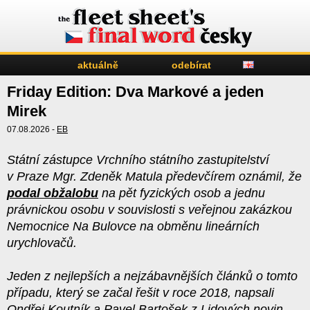
aktuálně
odebírat
Friday Edition: Dva Markové a jeden
Mirek
07.08.2026 -
EB
Státní zástupce Vrchního státního zastupitelství
v Praze Mgr. Zdeněk Matula předevčírem oznámil, že
podal obžalobu
na pět fyzických osob a jednu
právnickou osobu v souvislosti s veřejnou zakázkou
Nemocnice Na Bulovce na obměnu lineárních
urychlovačů.
Jeden z nejlepších a nejzábavnějších článků o tomto
případu, který se začal řešit v roce 2018, napsali
Ondřej Koutník a Pavel Bartošek z Lidových novin