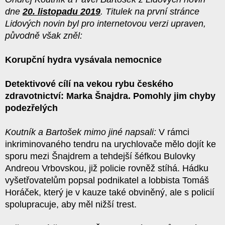
dne
20. listopadu 2019
. Titulek na první stránce
Lidových novin byl pro internetovou verzi upraven,
původně však zněl:
Korupční hydra vysávala nemocnice
Detektivové cílí na vekou rybu českého
zdravotnictví: Marka Šnajdra. Pomohly jim chyby
podezřelých
Koutník a Bartošek mimo jiné napsali:
V rámci
inkriminovaného tendru na urychlovače mělo dojít ke
sporu mezi Šnajdrem a tehdejší šéfkou Bulovky
Andreou Vrbovskou, již policie rovněž stíhá. Hádku
vyšetřovatelům popsal podnikatel a lobbista Tomáš
Horáček, který je v kauze také obviněný, ale s policií
spolupracuje, aby měl nižší trest.