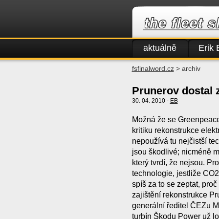
aktuálně
Erik 
fsfinalword.cz
> archiv
Prunerov dostal 
30. 04. 2010 -
EB
Možná že se Greenpeace a
kritiku rekonstrukce elek
nepoužívá tu nejčistší te
jsou škodlivé; nicméně 
který tvrdí, že nejsou. Pr
technologie, jestliže CO2
spíš za to se zeptat, pro
zajištění rekonstrukce P
generální ředitel ČEZu M
turbín Škodu Power už lo