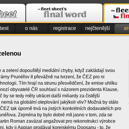
Best
o nás
registrace
nejčtenější
ar
zelenou
 zelení dopouštějí mediální chyby, když zakládají svou
trárny Prunéřov II převážně na tvrzení, že ČEZ pro ni
chnologii. Tím hrají na strunu přesvědčení, že emise uhlíku
mnozí obyvatelé ČR souhlasí s názorem prezidenta Klause,
oč by se tedy měly utrácet další miliardy za čistější
 nemá na globální oteplování jakýkoli vliv? Možná by stálo
č ČEZ tak úporně trvá na jistých konkrétních dodavatelích pro
runéřova. Zejména by bylo dobré mít jasno v tom, zda se
artin Roman zavázal angažovat pro rekonstrukci výrobce
ni, kdy ji Appian prodával korejskému Doosanu - to, že