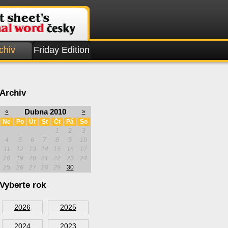
chiv
Friday Edition
Archiv
Dubna 2010
«
»
Ne
Po
Út
St
Čt
Pá
So
1
2
3
4
5
6
7
8
9
10
11
12
13
14
15
16
17
18
19
20
21
22
23
24
25
26
27
28
29
30
Vyberte rok
2026
2025
2024
2023