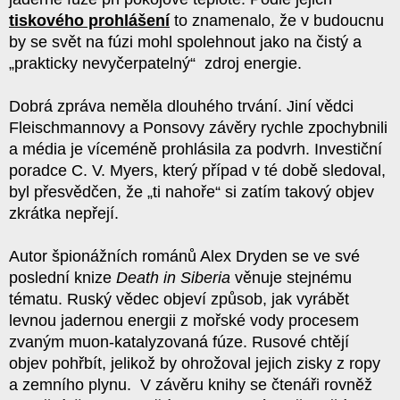
tiskového prohlášení
to znamenalo, že v budoucnu
by se svět na fúzi mohl spolehnout jako na čistý a
„prakticky nevyčerpatelný“ zdroj energie.
Dobrá zpráva neměla dlouhého trvání. Jiní vědci
Fleischmannovy a Ponsovy závěry rychle zpochybnili
a média je víceméně prohlásila za podvrh. Investiční
poradce C. V. Myers, který případ v té době sledoval,
byl přesvědčen, že „ti nahoře“ si zatím takový objev
zkrátka nepřejí.
Autor špionážních románů Alex Dryden se ve své
poslední knize
Death in Siberia
věnuje stejnému
tématu. Ruský vědec objeví způsob, jak vyrábět
levnou jadernou energii z mořské vody procesem
zvaným muon-katalyzovaná fúze. Rusové chtějí
objev pohřbít, jelikož by ohrožoval jejich zisky z ropy
a zemního plynu. V závěru knihy se čtenáři rovněž