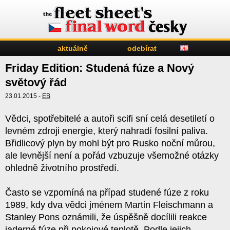
aktuálně
odebírat
Friday Edition: Studená fúze a Nový
světový řád
23.01.2015 -
EB
Vědci, spotřebitelé a autoři scifi sní celá desetiletí o
levném zdroji energie, který nahradí fosilní paliva.
Břidlicový plyn by mohl být pro Rusko noční můrou,
ale levnější není a pořád vzbuzuje všemožné otázky
ohledně životního prostředí.
Často se vzpomíná na případ studené fúze z roku
1989, kdy dva vědci jménem Martin Fleischmann a
Stanley Pons oznámili, že úspěšně docílili reakce
jaderné fúze při pokojové teplotě. Podle jejich