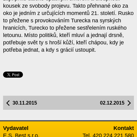
kousek ze svobody projevu. Takto přehnané oko za
oko je jedním z určujících momentů 21. století. Rusko
to přežene s provokováním Turecka na syrských
hranicích, Turecko to přežene sestřelením ruského
letounu. Místo politiků, kteří mluví a jednají drsně,
potřebuje svět ty s hroší kůží, kteří chápou, kdy je
potřeba jednat, a kdy s grácií ustoupit.
30.11.2015
02.12.2015
Vydavatel
Kontakt
E.S. Best s.r.o.
Tel. 420 224 221 580