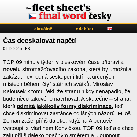
aktuálně
odebírat
Čas deeskalovat napětí
01.12.2015 -
EB
TOP 09 minulý týden v bleskovém čase připravila
novelu
shromažďovacího zákona, která by umožnila
zakázat nevhodná seskupení lidí na určených
místech během čtyř státních svátků. Miroslav
Kalousek k tomu řekl, že stranu nikdy nenapadlo, že
bude něco takového navrhovat. A skutečně – strana,
která
odmítá jakékoliv formy diskriminace
, teď
chce diskriminovat zastánce odlišných názorů. Miloš
Zeman zašel příliš daleko, když na Albertově
vystoupil s Martinem Konvičkou. TOP 09 teď ale chce
zajít příliš daleko opačným směrem a uloupnout