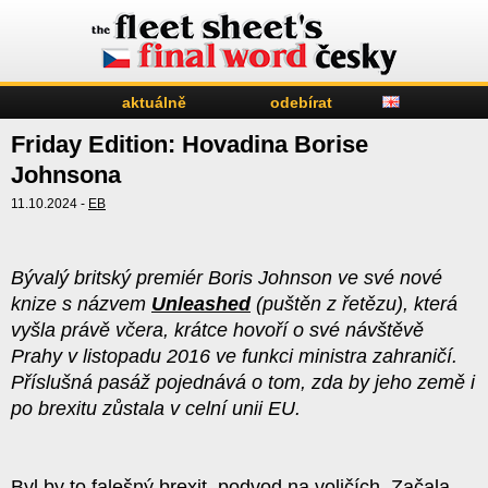
aktuálně
odebírat
Friday Edition: Hovadina Borise
Johnsona
11.10.2024 -
EB
Bývalý britský premiér Boris Johnson ve své nové
knize s názvem
Unleashed
(puštěn z řetězu), která
vyšla právě včera, krátce hovoří o své návštěvě
Prahy v listopadu 2016 ve funkci ministra zahraničí.
Příslušná pasáž pojednává o tom, zda by jeho země i
po brexitu zůstala v celní unii EU.
Byl by to falešný brexit, podvod na voličích. Začala