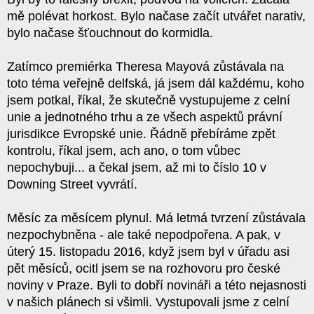
mě polévat horkost. Bylo načase začít utvářet narativ,
bylo načase šťouchnout do kormidla.
Zatímco premiérka Theresa Mayová zůstávala na
toto téma veřejně delfská, já jsem dál každému, koho
jsem potkal, říkal, že skutečně vystupujeme z celní
unie a jednotného trhu a ze všech aspektů právní
jurisdikce Evropské unie. Řádně přebíráme zpět
kontrolu, říkal jsem, ach ano, o tom vůbec
nepochybuji... a čekal jsem, až mi to číslo 10 v
Downing Street vyvrátí.
Měsíc za měsícem plynul. Má letmá tvrzení zůstávala
nezpochybněna - ale také nepodpořena. A pak, v
úterý 15. listopadu 2016, když jsem byl v úřadu asi
pět měsíců, ocitl jsem se na rozhovoru pro české
noviny v Praze. Byli to dobří novináři a této nejasnosti
v našich plánech si všimli. Vystupovali jsme z celní