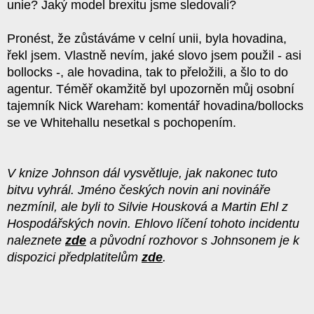
unie? Jaký model brexitu jsme sledovali?
Pronést, že zůstáváme v celní unii, byla hovadina,
řekl jsem. Vlastně nevím, jaké slovo jsem použil - asi
bollocks -, ale hovadina, tak to přeložili, a šlo to do
agentur. Téměř okamžitě byl upozorněn můj osobní
tajemník Nick Wareham: komentář hovadina/bollocks
se ve Whitehallu nesetkal s pochopením.
V knize Johnson dál vysvětluje, jak nakonec tuto
bitvu vyhrál. Jméno českých novin ani novináře
nezmínil, ale byli to Silvie Housková a Martin Ehl z
Hospodářských novin. Ehlovo líčení tohoto incidentu
naleznete
zde
a původní rozhovor s Johnsonem je k
dispozici předplatitelům
zde
.