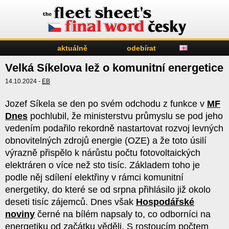
aktuálně
odebírat
Velká Síkelova lež o komunitní energetice
14.10.2024 -
EB
Jozef Síkela se den po svém odchodu z funkce v
MF
Dnes
pochlubil, že ministerstvu průmyslu se pod jeho
vedením podařilo rekordně nastartovat rozvoj levných
obnovitelných zdrojů energie (OZE) a že toto úsilí
výrazně přispělo k nárůstu počtu fotovoltaických
elektráren o více než sto tisíc. Základem toho je
podle něj sdílení elektřiny v rámci komunitní
energetiky, do které se od srpna přihlásilo již okolo
deseti tisíc zájemců. Dnes však
Hospodářské
noviny
černé na bílém napsaly to, co odborníci na
energetiku
od začátku věděli. S rostoucím počtem