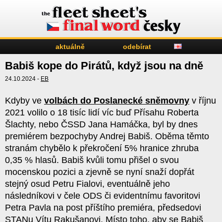
aktuálně
odebírat
Babiš kope do Pirátů, když jsou na dně
24.10.2024 -
EB
Kdyby ve
volbách do Poslanecké sněmovny
v říjnu
2021 volilo o 18 tisíc lidí víc buď Přísahu Roberta
Šlachty, nebo ČSSD Jana Hamáčka, byl by dnes
premiérem bezpochyby Andrej Babiš. Oběma těmto
stranám chybělo k překročení 5% hranice zhruba
0,35 % hlasů. Babiš kvůli tomu přišel o svou
mocenskou pozici a zjevně se nyní snaží dopřát
stejný osud Petru Fialovi, eventuálně jeho
následníkovi v čele ODS či evidentnímu favoritovi
Petra Pavla na post příštího premiéra, předsedovi
STANu Vítu Rakušanovi. Místo toho, aby se Babiš