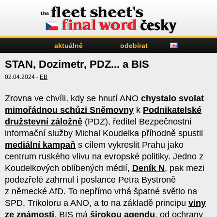
aktuálně
odebírat
STAN, Dozimetr, PDZ... a BIS
02.04.2024 -
EB
Zrovna ve chvíli, kdy se hnutí ANO
chystalo svolat
mimořádnou schůzi Sněmovny
k
Podnikatelské
družstevní záložně
(PDZ), ředitel Bezpečnostní
informační služby Michal Koudelka příhodně spustil
mediální kampaň
s cílem vykreslit Prahu jako
centrum ruského vlivu na evropské politiky. Jedno z
Koudelkových oblíbených médií,
Deník N
, pak mezi
podezřelé zahrnul i poslance Petra Bystroně
z německé AfD. To nepřímo vrhá špatné světlo na
SPD, Trikoloru a ANO, a to na základě principu
viny
ze známosti
. BIS má
širokou agendu
, od ochrany