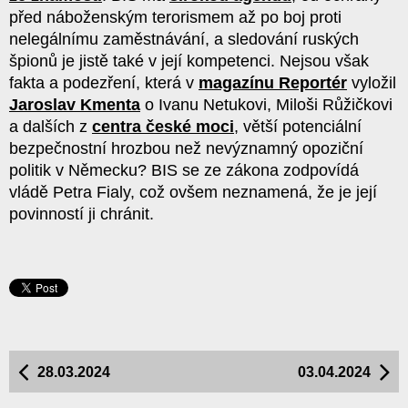
před náboženským terorismem až po boj proti
nelegálnímu zaměstnávání, a sledování ruských
špionů je jistě také v její kompetenci. Nejsou však
fakta a podezření, která v
magazínu Reportér
vyložil
Jaroslav Kmenta
o Ivanu Netukovi, Miloši Růžičkovi
a dalších z
centra české moci
, větší potenciální
bezpečnostní hrozbou než nevýznamný opoziční
politik v Německu? BIS se ze zákona zodpovídá
vládě Petra Fialy, což ovšem neznamená, že je její
povinností ji chránit.
28.03.2024
03.04.2024