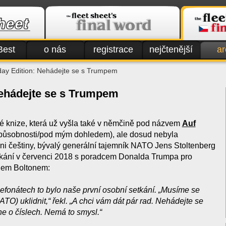
Best
o nás
registrace
nejčtenější
ar
day Edition: Nehádejte se s Trumpem
Nehádejte se s Trumpem
 knize, která už vyšla
také v němčině pod názvem
Auf
působnosti/pod mým dohledem), ale dosud nebyla
ani češtiny, bývalý generální tajemník NATO Jens Stoltenberg
tkání v červenci 2018 s poradcem Donalda Trumpa pro
nem Boltonem:
efonátech to bylo naše první osobní setkání. „Musíme se
ATO) uklidnit,“ řekl. „A chci vám dát pár rad. Nehádejte se
e o číslech. Nemá to smysl.“