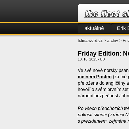
aktuálně
Erik 
fsfinalword.cz
>
archiv
> Fri
Friday Edition: 
10. 10. 2025 -
EB
Ve své nové norsky psané
meinem Posten
(za mé 
přeložena do angličtiny 
hovoří o svém prvním se
národní bezpečnost Joh
Po všech předchozích tel
pokusit situaci (v rámci N
s prezidentem, zejména n