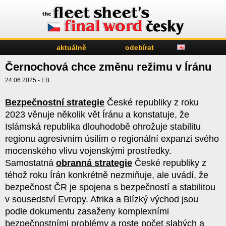
aktuálně
odebírat
Černochová chce změnu režimu v Íránu
24.06.2025 -
EB
Bezpečnostní strategie
České republiky z roku
2023 věnuje několik vět Íránu a konstatuje, že
Islámská republika dlouhodobě ohrožuje stabilitu
regionu agresivním úsilím o regionální expanzi svého
mocenského vlivu vojenskými prostředky.
Samostatná
obranná strategie
České republiky z
téhož roku Írán konkrétně nezmiňuje, ale uvádí, že
bezpečnost ČR je spojena s bezpečností a stabilitou
v sousedství Evropy. Afrika a Blízký východ jsou
podle dokumentu zasaženy komplexními
bezpečnostními problémy a roste počet slabých a