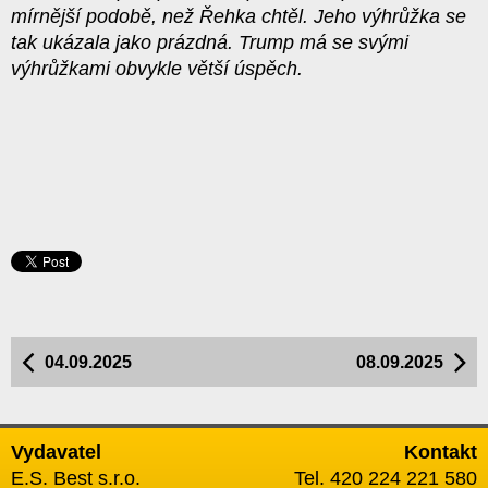
mírnější podobě, než Řehka chtěl. Jeho výhrůžka se
tak ukázala jako prázdná. Trump má se svými
výhrůžkami obvykle větší úspěch.
04.09.2025
08.09.2025
Vydavatel
Kontakt
E.S. Best s.r.o.
Tel. 420 224 221 580