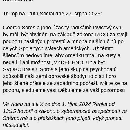
Trump na Truth Social dne 27. srpna 2025:
George Soros a jeho úžasný radikálně levicový syn
by měli být obviněni na základě zákona RICO za svoji
podporu násilných protestů a mnoha dalších činů po
celých Spojených státech amerických. Už těmto
šílencům nedovolíme, aby Ameriku trhali na kusy a
nedali jí ani možnost „VYDECHNOUT“ a být
SVOBODNOU. Soros a jeho skupina psychopatů
způsobili naší zemi obrovské škody! To platí i pro
jeho šílené přátele ze západního pobřeží. Mějte se na
pozoru, sledujeme vás! Děkujeme za vaši pozornost!
Ve videu na síti X ze dne 1. října 2024 Řehka od
13:15 hovořil o zákonu o kybernetické bezpečnosti ve
Sněmovně a o překážkách jeho přijetí, když pronesl
následující: