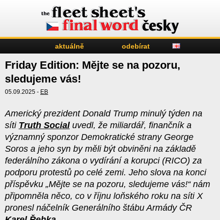
aktuálně
odebírat
Friday Edition: Mějte se na pozoru,
sledujeme vás!
05.09.2025 -
EB
Americký prezident Donald Trump minulý týden na
síti
Truth Social
uvedl, že miliardář, finančník a
významný sponzor Demokratické strany George
Soros a jeho syn by měli být obviněni na základě
federálního zákona o vydírání a korupci (RICO) za
podporu protestů po celé zemi. Jeho slova na konci
příspěvku „Mějte se na pozoru, sledujeme vás!“ nám
připomněla něco, co v říjnu loňského roku na síti X
pronesl náčelník Generálního štábu Armády ČR
Karel Řehka
.