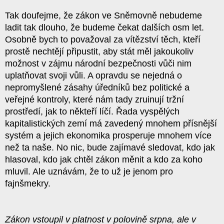
Tak doufejme, že zákon ve Sněmovně nebudeme
ladit tak dlouho, že budeme čekat dalších osm let.
Osobně bych to považoval za vítězství těch, kteří
prostě nechtějí připustit, aby stát měl jakoukoliv
možnost v zájmu národní bezpečnosti vůči nim
uplatňovat svoji vůli. A opravdu se nejedná o
nepromyšlené zásahy úředníků bez politické a
veřejné kontroly, které nám tady zruinují tržní
prostředí, jak to někteří líčí. Řada vyspělých
kapitalistických zemí má zavedený mnohem přísnější
systém a jejich ekonomika prosperuje mnohem více
než ta naše. No nic, bude zajímavé sledovat, kdo jak
hlasoval, kdo jak chtěl zákon měnit a kdo za koho
mluvil. Ale uznávám, že to už je jenom pro
fajnšmekry.
Zákon vstoupil v platnost v polovině srpna, ale v