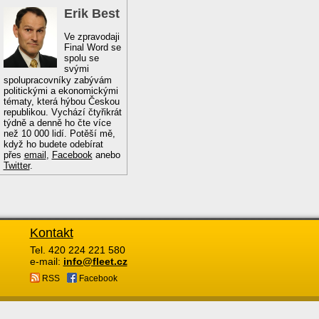
Erik Best
Ve zpravodaji
Final Word se
spolu se
svými
spolupracovníky zabývám
politickými a ekonomickými
tématy, která hýbou Českou
republikou. Vychází čtyřikrát
týdně a denně ho čte více
než 10 000 lidí. Potěší mě,
když ho budete odebírat
přes
email
,
Facebook
anebo
Twitter
.
Kontakt
Tel. 420 224 221 580
e-mail:
info@fleet.cz
RSS
Facebook