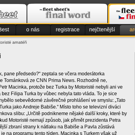
Best
o nás
registrace
nejčtenější
ar
oristé amatéři
i
k, pane předsedo?“ zeptala se včera moderátorka
zie Tománková ze CNN Prima News. Rozhodně ne,
etr Macinka, protože bez Turka by Motoristé nebyli ani ve
bez Filipa Turka by vůbec nebyla tato vláda. To je sice
hybělo sebevědomé závěrečné prohlášení ve smyslu: „Tato
 Turka jako Andreje Babiše.“ Místo toho se televizní diváci
kova slibu: „Určitě podnikneme nějaké další kroky, které by
okud Motoristé nemají způsob, jak přimět prezidenta Petra
nější zbraní strany k nátlaku na Babiše a Pavla zůstává
é je na programu tento týden. Macinka s Turkem však už