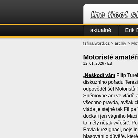
aktuálně
Erik 
fsfinalword.cz
>
archiv
> Mot
Motoristé amatéř
12. 01. 2026 -
EB
„
Neškodí vám
Filip Ture
diskuzního pořadu Tere
odpověděl šéf Motoristů P
Sněmovně ani ve vládě a 
všechno pravda, avšak c
vláda je stejně tak Filipa
dočkali jen vágního Macin
to měly nějak vyřešit“. P
Pavla k rezignaci, nejsil
hlasování o důvěře, kter