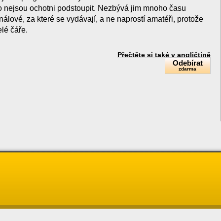
iko nejsou ochotni podstoupit. Nezbývá jim mnoho času
nálové, za které se vydávají, a ne naprostí amatéři,
protože
elé čáře.
Přečtěte si také v angličtině
Odebírat
zdarma