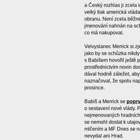
a Český rozhlas ji zcela 
velký tlak americká vláda
obranu. Není zcela běžn
jmenování nahnán na sch
co má nakupovat.
Velvyslanec Merrick si zj
jako by se schůzka nikdy
s Babišem hovořil ještě
prostřednictvím novin do
dával hodně záležet, aby 
naznačoval, že spolu na
prosince.
Babiš a Merrick se
poprvé
o sestavení nové vlády. P
nejmenovaných hradních 
se nemohl dostat k utajo
mlčením a MF Dnes se na
nevydal ani Hrad.