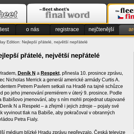
Best
o nás
registrace
nejčtenější
ar
ay Edition: Nejlepší přátelé, největší nepřátelé
jlepší přátelé, největší nepřátelé
 Hradem,
Deník N
a
Respekt
, přinesla 10. prosince zprávu,
ec Nicholas Merrick a generál americké armády Curtis A.
identem Petrem Pavlem setkali na Hradě na tajné schůzce
 po jeho jmenování premiérem v úterý 9. prosince. Podle
na Babišovo jmenování, aby s ním mohli projednat utajované
eník N a Respekt – a zřejmě i jejich zdroje – pojaly své
ak vyvinout tlak na Babiše, aby pokračoval v obranných
ládou Petra Fialy.
ší médium blízké Hradu zprávu nepřevzalo. Česká televize