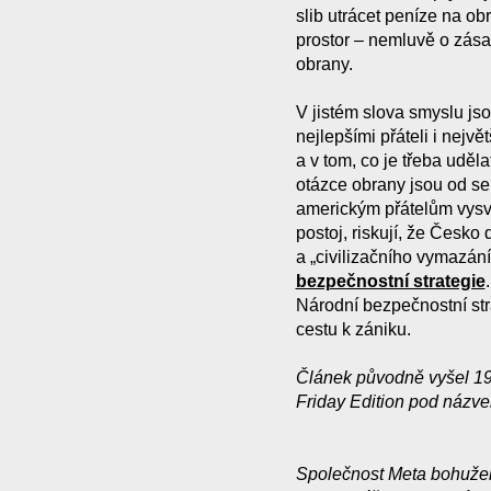
slib utrácet peníze na ob
prostor – nemluvě o zása
obrany.
V jistém slova smyslu js
nejlepšími přáteli i nejvě
a v tom, co je třeba uděla
otázce obrany jsou od se
americkým přátelům vysvě
postoj, riskují, že Česk
a „civilizačního vymazán
bezpečnostní strategie
Národní bezpečnostní strat
cestu k zániku.
Článek původně vyšel 19.
Friday Edition pod názv
Společnost Meta bohužel k