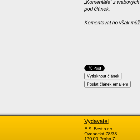
„Komentáře“ z webových s
pod článek.
Komentovat ho však můž
Vydavatel
E.S. Best s.r.o.
Ovenecká 78/33
170 00 Praha 7