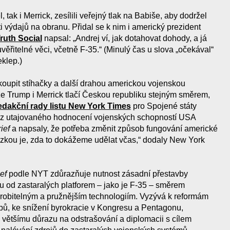
 tak i Merrick, zesílili veřejný tlak na Babiše, aby dodržel
ti výdajů na obranu. Přidal se k nim i americký prezident
ruth Social
napsal: „Andrej ví, jak dotahovat dohody, a já
ěřitelné věci, včetně F-35.“ (Minulý čas u slova „očekával“
klep.)
oupit stíhačky a další drahou americkou vojenskou
e Trump i Merrick tlačí Českou republiku stejným směrem,
edakční rady listu New York Times
pro Spojené státy
y z utajovaného hodnocení vojenských schopností USA
ief
a napsaly, že potřeba změnit způsob fungování americké
zkou je, zda to dokážeme udělat včas,“ dodaly New York
ef
podle NYT zdůrazňuje nutnost zásadní přestavby
 od zastaralých platforem – jako je F-35 – směrem
yrobitelným a pružnějším technologiím. Vyzývá k reformám
ů, ke snížení byrokracie v Kongresu a Pentagonu,
k většímu důrazu na odstrašování a diplomacii s cílem