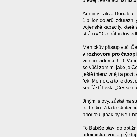
předejít eskalaci namíst
Administrativa Donalda T
1 bilion dolarů, zdůrazni
vojenské kapacity, které 
stránky.“ Globální důsledk
Merrickův přístup vůči Če
v rozhovoru pro časopi
viceprezidenta J. D. Van
se vůči zemím, jako je Č
ještě intenzivněji a pozi
řekl Merrick, a to je dos
součástí hesla „Česko na
Jinými slovy, zůstat na 
techniku. Zda to skutečn
prioritou, jinak by NYT 
To Babiše staví do obtíž
administrativou a prý sto