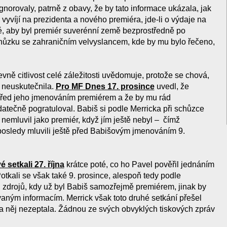
ignorovaly, patrně z obavy, že by tato informace ukázala, jak
 vyvíjí na prezidenta a nového premiéra, jde-li o výdaje na
é, aby byl premiér suverénní země bezprostředně po
ůzku se zahraničním velvyslancem, kde by mu bylo řečeno,
evně citlivost celé záležitosti uvědomuje, protože se chová,
 neuskutečnila.
Pro MF Dnes 17. prosince
uvedl, že
 před jeho jmenováním premiérem a že by mu rád
datečně pogratuloval. Babiš si podle Merricka při schůzce
nemluvil jako premiér, když jím ještě nebyl – čímž
posledy mluvili ještě před Babišovým jmenováním 9.
 setkali 27. října
krátce poté, co ho Pavel pověřil jednáním
otkali se však také 9. prosince, alespoň tedy podle
zdrojů, kdy už byl Babiš samozřejmě premiérem, jinak by
vaným informacím. Merrick však toto druhé setkání přešel
 něj nezeptala. Žádnou ze svých obvyklých tiskových zpráv