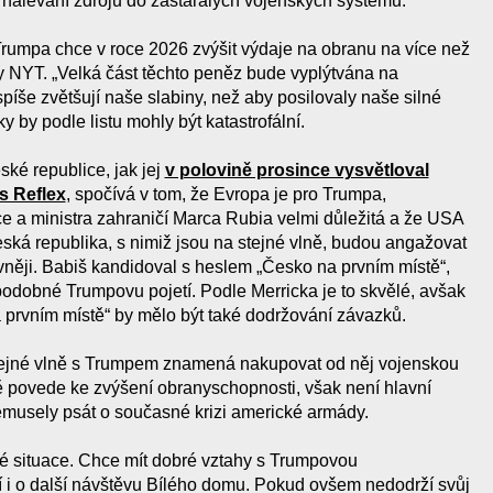
o nalévání zdrojů do zastaralých vojenských systémů.
rumpa chce v roce 2026 zvýšit výdaje na obranu na více než
ly NYT. „Velká část těchto peněz bude vyplýtvána na
spíše zvětšují naše slabiny, než aby posilovaly naše silné
y by podle listu mohly být katastrofální.
ské republice, jak jej
v polovině prosince vysvětloval
s Reflex
, spočívá v tom, že Evropa je pro Trumpa,
ce a ministra zahraničí Marca Rubia velmi důležitá a že USA
eská republika, s nimiž jsou na stejné vlně, budou angažovat
tivněji. Babiš kandidoval s heslem „Česko na prvním místě“,
t podobné Trumpovu pojetí. Podle Merricka je to skvělé, avšak
 prvním místě“ by mělo být také dodržování závazků.
stejné vlně s Trumpem znamená nakupovat od něj vojenskou
ě povede ke zvýšení obranyschopnosti, však není hlavní
nemusely psát o současné krizi americké armády.
né situace. Chce mít dobré vztahy s Trumpovou
jí i o další návštěvu Bílého domu. Pokud ovšem nedodrží svůj