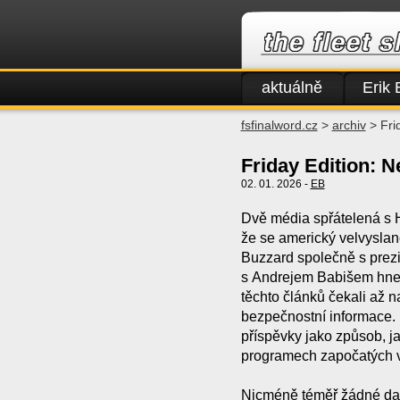
aktuálně
Erik 
fsfinalword.cz
>
archiv
> Frid
Friday Edition: Ne
02. 01. 2026 -
EB
Dvě média spřátelená s
že se americký velvyslan
Buzzard společně s prez
s Andrejem Babišem hned
těchto článků čekali až 
bezpečnostní informace. D
příspěvky jako způsob, j
programech započatých v
Nicméně téměř žádné dal