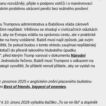
ranu rozvážněji, přijde o podporu voličů i o manévrovací
dním problému utrácení peněz bez reálného posílení
ou Trumpova administrativa a Babišova vláda zároveň
tšími nepřáteli. Většinou se shodují v civilizačních otázkách
t, aby se Evropa vrátila na správnou cestu, ale v praktické
be na hony vzdálené. Babiš musí najít způsob, jak svým
tlit, že pokud budou v tomto ohledu zaujímat nepřátelský
o dotlačí do přesně takového hlubokého úpadku
í“, před kterým Trump varoval v dokumentu
Národní
. Jednoduše řečeno, Babiš musí Trumpovi s odkazem na
egii vysvětlit, že přátelé nenutí přátele, aby se vydali na
 prosince 2025 v anglickém znění placeného bulletinu
em
Best of friends, biggest of enemies
.
 10. únoru 2026 vyřadila tlačítko „To se mi líbí“ a doplněk