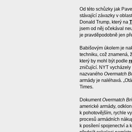
Od této schůzky jak Pavel,
stávající závazky v oblas
Donald Trump, který na
T
jsem od něj očekával neuv
je pravděpodobně jen pře
Babišovým úkolem je nak
techniku, což znamená, ž
který by mohl být podle
r
zničující. NYT vycházel
nazvaného
Overmatch Br
armády je naléhavá. „Otá
Times.
Dokument
Overmatch Bri
americké armády, odklonu
k pohotovějším, rychle v
procesů armádních nákup
k posílení spojenectví a 