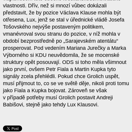
vlastnosti. Dřív, než si mnozí vůbec dokázali
představit, že by pozice Václava Klause mohla být
otřesena, Lux, jenž se stal v úřednické vládě Josefa
Tošovského nejvýše postaveným politikem,
vmanévroval svou stranu do pozice, v níž mohla v
období bezprostředně po „Sarajevském atentátu“
prosperovat. Pod vedením Mariana Jurečky a Marka
Výborného si KDU neuvědomila, že se mocenské
struktury opět posouvají. ODS si toho měla všimnout
jako první, ovšem Petr Fiala a Martin Kupka tyto
signály zcela přehlédli. Pokud chce Grolich uspět,
musí přijmout to, co se ve světě děje, nikoli proti tomu
jako Fiala a Kupka bojovat. Zároveň se však
v případě potřeby musí Grolich postavit Andreji
Babišovi, stejně jako tehdy Lux Klausovi.