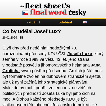
aktuálně
odebírat
Co by udělal Josef Lux?
29.01.2026 -
EB
Čtyři dny před nedělními nedožitými 70.
narozeninami předsedy KDU-ČSL
Josefa Luxe
, který
zemřel v roce 1999 ve věku 43 let, jeho strana
v podstatě posvětila jihomoravského hejtmana
Jana
Grolicha
svým příštím předsedou. Grolich ještě musí
být formálně zvolen na dubnovém stranickém sjezdu,
ale už nyní začíná jeho strategické plánování.
Málokdo by mohl popřít, že jednou z největších
politických předností Josefa Luxe byl jeho čich na
moc. A úlohou každého předsedy KDU je být
vlajkonošem této obecné křesťanskodemokratické