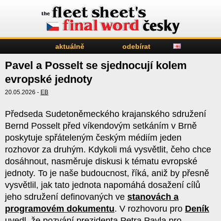
aktuálně
odebírat
Pavel a Posselt se sjednocují kolem
evropské jednoty
20.05.2026 -
EB
Předseda Sudetoněmeckého krajanského sdružení
Bernd Posselt před víkendovým setkáním v Brně
poskytuje spřáteleným českým médiím jeden
rozhovor za druhým. Kdykoli má vysvětlit, čeho chce
dosáhnout, nasměruje diskusi k tématu evropské
jednoty. To je naše budoucnost, říká, aniž by přesně
vysvětlil, jak tato jednota napomáhá dosažení cílů
jeho sdružení definovaných ve
stanovách a
programovém dokumentu
. V rozhovoru pro
Deník
uvedl, že pozvání prezidenta Petra Pavla pro