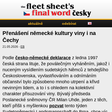
aktuálně
odebírat
Přenášení německé kultury viny i na
Čechy
21.05.2026 -
EB
Podle
česko-německé deklarace
z ledna 1997
česká strana lituje, že poválečným vyháněním, jakož i
nuceným vysídlením sudetských Němců z tehdejšího
Československa, vyvlastňováním a odnímáním
občanství bylo způsobeno mnoho utrpení a křivd
nevinným lidem, a to i s ohledem na kolektivní
charakter přisuzování viny. Bývalý předseda
Poslanecké sněmovny ČR Milan Uhde, jeden z těch,
kteří přišli s myšlenkou
pozvat
tento týden
Sudetoněmecký Landsmannschaft do Brna, chce víc.