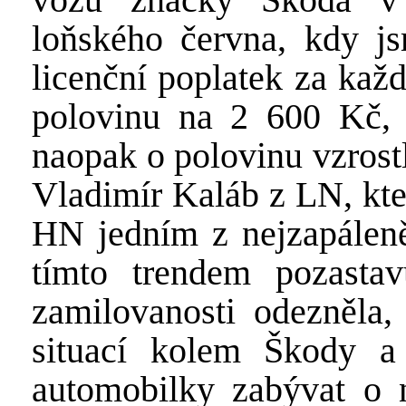
loňského června, kdy js
licenční poplatek za kaž
polovinu na 2 600 Kč, 
naopak o polovinu vzrost
Vladimír Kaláb z LN, kte
HN jedním z nejzapáleně
tímto trendem pozastav
zamilovanosti odezněla,
situací kolem Škody a 
automobilky zabývat o n