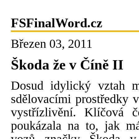
FSFinalWord.cz
Březen 03, 2011
Škoda že v Číně II
Dosud idylický vztah 
sdělovacími prostředky 
vystřízlivění. Klíčová
poukázala na to, jak m
vozů značky Škoda v