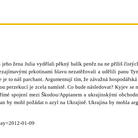
ho žena Julia vydělali pěkný balík peněz na ne příliš čistýc
ezajímavými prkotinami hlavu nezatěžovali a udělili panu Tym
 je to náš parchant. Argumentují tím, že závažná hospodářská 
kou perzekucí je zcela namístě. Co bude následovat? Kyjev se
přímé spojení mezi Škodou/Appianem a ukrajinskými obchodn
 by mohl požádat o azyl na Ukrajině. Ukrajina by mohla argu
&day=2012-01-09