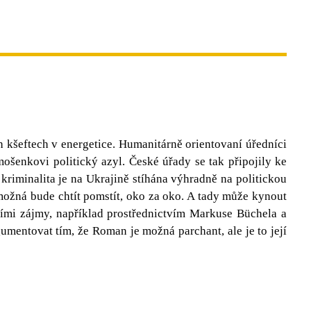
h kšeftech v energetice. Humanitárně orientovaní úředníci
ošenkovi politický azyl. České úřady se tak připojily ke
kriminalita je na Ukrajině stíhána výhradně na politickou
 možná bude chtít pomstít, oko za oko. A tady může kynout
ími zájmy, například prostřednictvím Markuse Büchela a
mentovat tím, že Roman je možná parchant, ale je to její