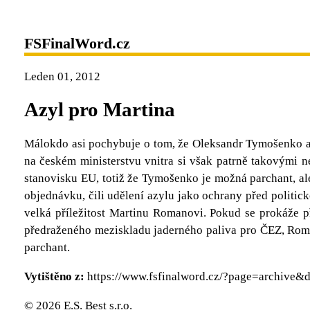
FSFinalWord.cz
Leden 01, 2012
Azyl pro Martina
Málokdo asi pochybuje o tom, že Oleksandr Tymošenko a je
na českém ministerstvu vnitra si však patrně takovými n
stanovisku EU, totiž že Tymošenko je možná parchant, ale
objednávku, čili udělení azylu jako ochrany před politic
velká příležitost Martinu Romanovi. Pokud se prokáže 
předraženého meziskladu jaderného paliva pro ČEZ, Roman
parchant.
Vytištěno z:
https://www.fsfinalword.cz/?page=archive
© 2026 E.S. Best s.r.o.