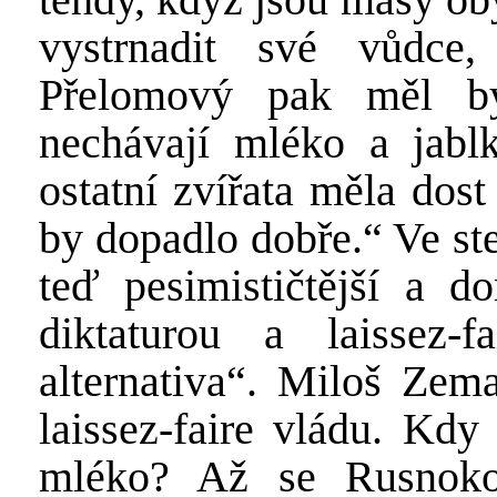
vystrnadit své vůdce,
Přelomový pak měl bý
nechávají mléko a jabl
ostatní zvířata měla dos
by dopadlo dobře.“ Ve ste
teď pesimističtější a d
diktaturou a laissez-f
alternativa“. Miloš Zem
laissez-faire vládu. Kdy
mléko? Až se Rusnokov