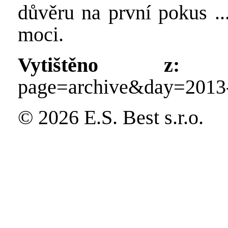
důvěru na první pokus ..
moci.
Vytištěno z:
http
page=archive&day=2013
© 2026 E.S. Best s.r.o.