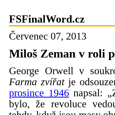
FSFinalWord.cz
Červenec 07, 2013
Miloš Zeman v roli 
George Orwell v soukr
Farma zvířat
je odsouze
prosince 1946
napsal: „
bylo, že revoluce vedo
tehdy, když jsou masy oby